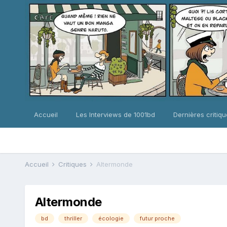
Accueil
Les Interviews de 1001bd
Dernières critiq
Accueil
Critiques
Altermonde
Altermonde
bd
thriller
écologie
futur proche