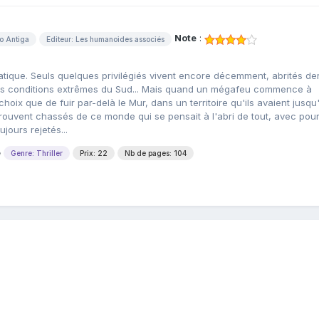
Note
:
o Antiga
Editeur: Les humanoides associés
atique. Seuls quelques privilégiés vivent encore décemment, abrités der
des conditions extrêmes du Sud... Mais quand un mégafeu commence à
hoix que de fuir par-delà le Mur, dans un territoire qu'ils avaient jusqu'
etrouvent chassés de ce monde qui se pensait à l'abri de tout, avec pour
jours rejetés...
e
Genre: Thriller
Prix: 22
Nb de pages: 104