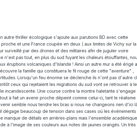
un autre thriller écologique s'ajoute aux parutions BD avec cette
r proche et une France coupée en deux ( aux limites de Vichy sur la
surveillé par des drones et des militaires afin de juguler voire
e n'est pas tout, en plus du sud fuyant les chaleurs étouffantes, no
x éruptions volcaniques d'Islande ! Ainsi un autre mur a été érigé 
ouvre la famille qui constituera le fil rouge de cette "aventure" ,
titudes. Lorsqu'un feu énorme se déclenche ils n'ont pas d'autre c
ntôt ceux qui rejetaient les migrations du sud vont se retrouver à le
seille incandescente. Une course contre la montre haletante s'engage
tout à fait un avenir proche dépeint comme celui-ci, tant le réalisme
 avenir semble nous tendre les bras si nous ne changeons rien d'ici là
f, il dégage beaucoup de tension dans ses cases où les événements
n de manque de détails en arrières-plans mais l'ensemble académique
de à l'image de ses couleurs aux notes de jaunes orangés. Un très