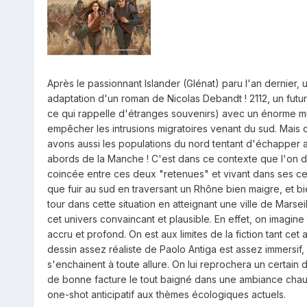
Après le passionnant Islander (Glénat) paru l'an dernier, 
adaptation d'un roman de Nicolas Debandt ! 2112, un futu
ce qui rappelle d'étranges souvenirs) avec un énorme mur 
empêcher les intrusions migratoires venant du sud. Mais c
avons aussi les populations du nord tentant d'échapper au
abords de la Manche ! C'est dans ce contexte que l'on déc
coincée entre ces deux "retenues" et vivant dans ses cer
que fuir au sud en traversant un Rhône bien maigre, et bie
tour dans cette situation en atteignant une ville de Mar
cet univers convaincant et plausible. En effet, on imagine 
accru et profond. On est aux limites de la fiction tant cet
dessin assez réaliste de Paolo Antiga est assez immersi
s'enchainent à toute allure. On lui reprochera un certai
de bonne facture le tout baigné dans une ambiance chau
one-shot anticipatif aux thèmes écologiques actuels.