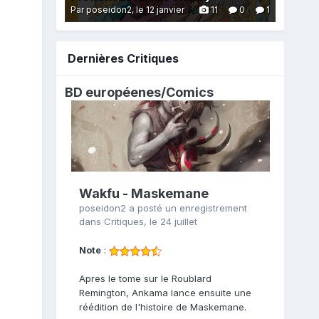
Par poseidon2,
le 12 janvier
11
0
1
Dernières Critiques
BD européenes/
Comics
Wakfu - Maskemane
poseidon2
a posté un enregistrement
dans
Critiques
,
le 24 juillet
Note
:
Apres le tome sur le Roublard
Remington, Ankama lance ensuite une
réédition de l'histoire de Maskemane.