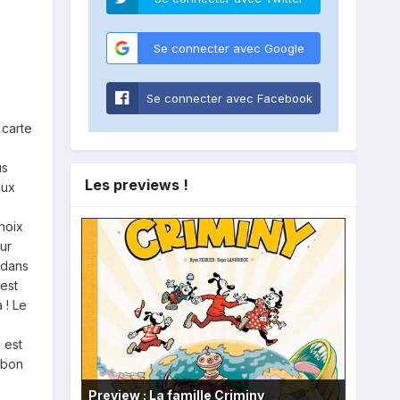
Se connecter avec Google
Se connecter avec Facebook
 carte
us
Les previews !
aux
hoix
ur
 dans
 est
 ! Le
 est
 bon
Preview : La famille Criminy