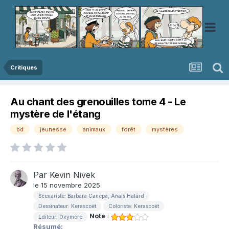
Critiques
Au chant des grenouilles tome 4 - Le
mystère de l'étang
bd
jeunesse
animaux
forêt
mystères
Par
Kevin Nivek
le 15 novembre 2025
Scenariste: Barbara Canepa, Anaïs Halard
Dessinateur: Kerascoët
Coloriste: Kerascoët
Note
:
Editeur: Oxymore
Résumé: