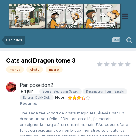
Critiques
Cats and Dragon tome 3
manga
chats
magie
Par
poseidon2
le 1 juin
Scenariste: Izumi Sasaki
Dessinateur: Izumi Sasaki
Note
:
Editeur: Doki-Doki
Résumé:
Une saga feel-good de chats magiques, élevés par un
dragon un peu félin ! "Dis, tonton ailé, j'aimerais
enseigner la magie à un enfant humain !"Au coeur d'une
forêt où résidaient de nombreux monstres et créatures