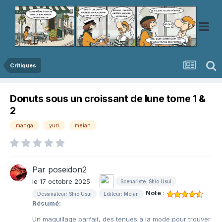
Critiques
Donuts sous un croissant de lune tome 1 &
2
manga
yuri
meian
Par
poseidon2
le 17 octobre 2025
Scenariste: Shio Usui
Note
:
Dessinateur: Shio Usui
Editeur: Meian
Résumé:
Un maquillage parfait, des tenues à la mode pour trouver