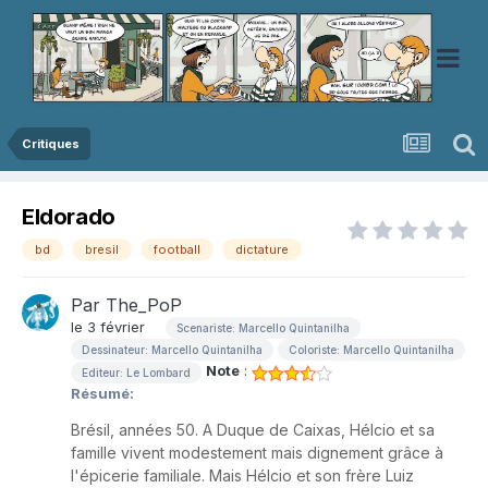
Critiques
Eldorado
bd
bresil
football
dictature
Par
The_PoP
le 3 février
Scenariste: Marcello Quintanilha
Dessinateur: Marcello Quintanilha
Coloriste: Marcello Quintanilha
Note
:
Editeur: Le Lombard
Résumé:
Brésil, années 50. A Duque de Caixas, Hélcio et sa
famille vivent modestement mais dignement grâce à
l'épicerie familiale. Mais Hélcio et son frère Luiz