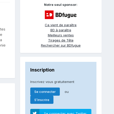
Notre seul sponsor:
Ca vient de paraître
utes
BD à paraître
de
Meilleurs ventes
la
Tirages de Tête
onie
Rechercher sur BDfugue
Inscription
Inscrivez vous gratuitement
ou
Se connecter
S’inscrire
Se connecter avec Twitter