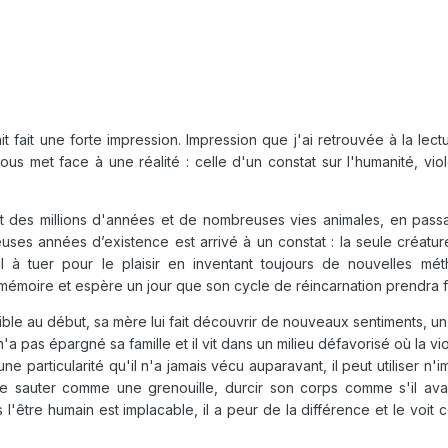
t fait une forte impression. Impression que j'ai retrouvée à la lect
 met face à une réalité : celle d'un constat sur l'humanité, viol
t des millions d'années et de nombreuses vies animales, en pass
ses années d’existence est arrivé à un constat : la seule créature
l à tuer pour le plaisir en inventant toujours de nouvelles mé
a mémoire et espère un jour que son cycle de réincarnation prendra f
sible au début, sa mère lui fait découvrir de nouveaux sentiments, un
n'a pas épargné sa famille et il vit dans un milieu défavorisé où la v
e particularité qu'il n'a jamais vécu auparavant, il peut utiliser n'i
e sauter comme une grenouille, durcir son corps comme s'il ava
s l'être humain est implacable, il a peur de la différence et le voit