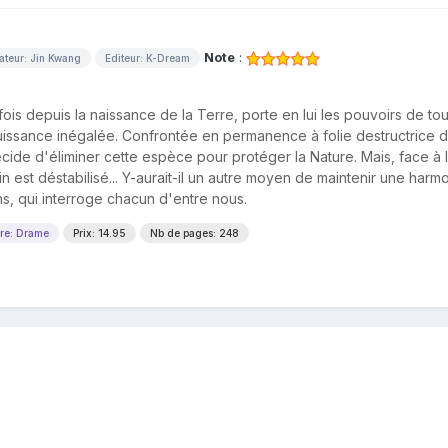
Note
:
ateur: Jin Kwang
Editeur: K-Dream
ois depuis la naissance de la Terre, porte en lui les pouvoirs de to
puissance inégalée. Confrontée en permanence à folie destructrice 
cide d'éliminer cette espèce pour protéger la Nature. Mais, face à 
in est déstabilisé... Y-aurait-il un autre moyen de maintenir une harm
s, qui interroge chacun d'entre nous.
re: Drame
Prix: 14.95
Nb de pages: 248