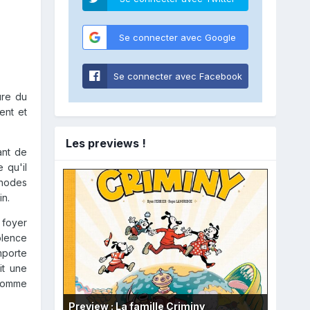
Se connecter avec Google
Se connecter avec Facebook
ure du
ent et
Les previews !
ant de
 qu'il
thodes
in.
 foyer
iolence
mporte
it une
 comme
Preview : La famille Criminy