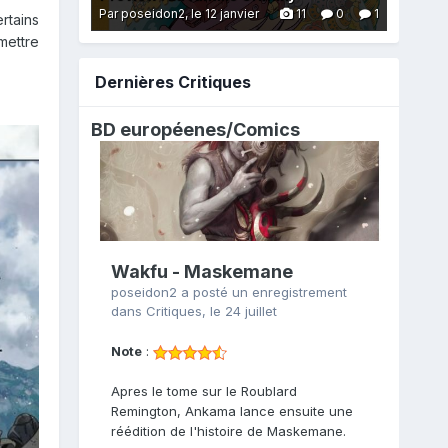
Par poseidon2,
le 12 janvier
11
0
1
rtains
mettre
Dernières Critiques
BD européenes/
Comics
Wakfu - Maskemane
poseidon2
a posté un enregistrement
dans
Critiques
,
le 24 juillet
Note
:
Apres le tome sur le Roublard
Remington, Ankama lance ensuite une
réédition de l'histoire de Maskemane.