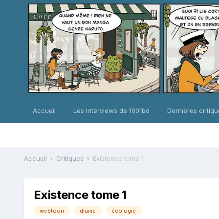
Accueil
Les Interviews de 1001bd
Dernières critiq
Accueil
Critiques
Existence tome 1
Existence tome 1
webtoon
drame
écologie