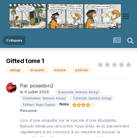
Critiques
Gifted tome 1
manga
enquete
meutre
policier
Par
poseidon2
le 9 juillet 2024
Scenariste: Seimaru Amagi
Dessinateur: Seimaru Amagi
Coloriste: Seimaru Amagi
Note
:
Editeur: Vega-Dupuis
Résumé:
Lors d'une enquête sur le suicide d'une étudiante,
Natsuki Amakusa rencontre Yuya Shiki, et ils parviennent
rapidement à en conclure à un meurtre et trouver le