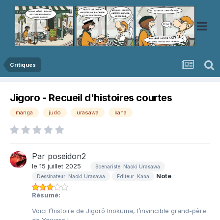
Critiques
Jigoro - Recueil d'histoires courtes
manga
judo
urasawa
kana
Par
poseidon2
le 15 juillet 2025
Scenariste: Naoki Urasawa
Note
:
Dessinateur: Naoki Urasawa
Editeur: Kana
Résumé:
Voici l’histoire de Jigorô Inokuma, l’invincible grand-père