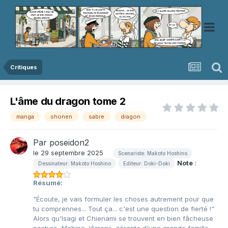
Critiques
L'âme du dragon tome 2
manga
shonen
sabre
dragon
Par
poseidon2
le 29 septembre 2025
Scenariste: Makoto Hoshino
Note
:
Dessinateur: Makoto Hoshino
Editeur: Doki-Doki
Résumé:
"Écoute, je vais formuler les choses autrement pour que
tu comprennes... Tout ça... c'est une question de fierté !"
Alors qu'Isagi et Chienami se trouvent en bien fâcheuse