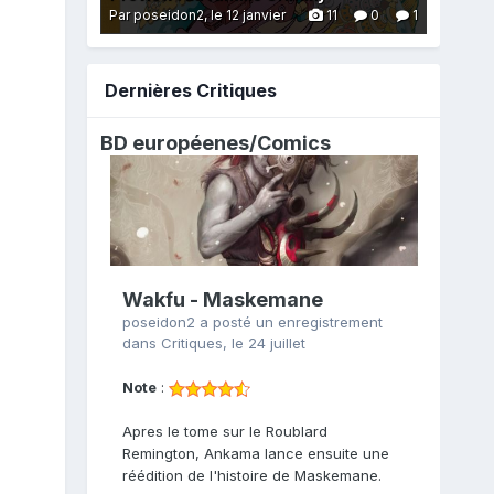
Par poseidon2,
le 12 janvier
11
0
1
Dernières Critiques
BD européenes/
Comics
Wakfu - Maskemane
poseidon2
a posté un enregistrement
dans
Critiques
,
le 24 juillet
Note
:
Apres le tome sur le Roublard
Remington, Ankama lance ensuite une
réédition de l'histoire de Maskemane.