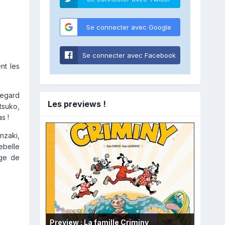
Se connecter avec Google
Se connecter avec Facebook
nt les
regard
Les previews !
tsuko,
s !
nzaki,
ebelle
ège de
Preview : La famille Criminy