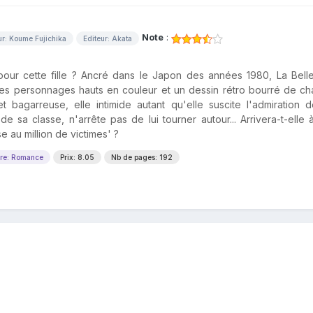
Note
:
ur: Koume Fujichika
Editeur: Akata
pour cette fille ? Ancré dans le Japon des années 1980, La Belle
es personnages hauts en couleur et un dessin rétro bourré de ch
t bagarreuse, elle intimide autant qu'elle suscite l'admiration 
 sa classe, n'arrête pas de lui tourner autour... Arrivera-t-elle à
 au million de victimes' ?
re: Romance
Prix: 8.05
Nb de pages: 192