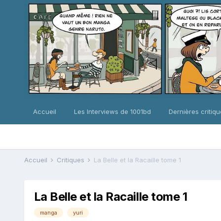
Accueil
Les Interviews de 1001bd
Dernières critiq
Accueil
Critiques
La Belle et la Racaille tome 1
La Belle et la Racaille tome 1
manga
yuri