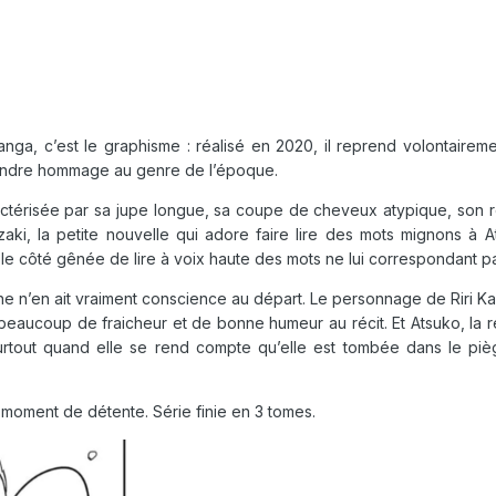
ga, c’est le graphisme : réalisé en 2020, il reprend volontaireme
 rendre hommage au genre de l’époque.
ractérisée par sa jupe longue, sa coupe de cheveux atypique, son 
zaki, la petite nouvelle qui adore faire lire des mots mignons à A
t le côté gênée de lire à voix haute des mots ne lui correspondant pa
ne n’en ait vraiment conscience au départ. Le personnage de Riri Ka
e beaucoup de fraicheur et de bonne humeur au récit. Et Atsuko, la r
rtout quand elle se rend compte qu’elle est tombée dans le pi
moment de détente. Série finie en 3 tomes.