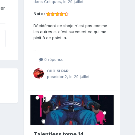
dans
Critiques
,
le 29 juillet
ier
Note
:
Décidément ce shojo n'est pas comme
les autres et c'est surement ce qui me
plait à ce point la.
...
0 réponse
CHOISI PAR
poseidon2
,
le 29 juillet
Talentless tome 14