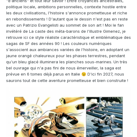
"d'anciens" et tout leur savoir ! Entre croyances ancestrales,
politique locale, ambitions personnelles, contexte hostile entre
les deux civilisations, l'histoire s'annonce prometteuse et riche
en rebondissements ! D'autant que le dessin n'est pas en reste
avec un Patrizio Evangelisti au sommet de son art ! Moi le fan
invétéré de La caste des méta-barons de l'illustre Gimenez, je
retrouve ici ce style réaliste caractéristique et emblématique des
sagas de SF des années 90 ! Les couleurs numériques
s'associent aux ambiances variées de l'histoire, en adoptant un
jaune orangé chaleureux pour les phases terrestres, pendant
qu'un bleu glacé illuminera les planches sous-marines. Un très
bel ouvrage qui n'a pas fini de nous émerveiller, la saga est
prévue en 6 tomes déjà parus en Italie
D'ici fin 2027, nous
😉
saurons tout de cette aventure prometteuse et bien construite !