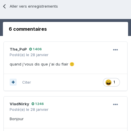
Aller vers enregistrements
6 commentaires
The_PoP
1 406
Posté(e)
le 28 janvier
quand j'vous dis que j'ai du flair
🙂
Citer
1
VladNirky
1 246
Posté(e)
le 28 janvier
Bonjour