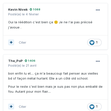
Kevin Nivek
1 088
Posté(e)
le 4 février
Oui la réédition c'est bien ça
Je ne l'ai pas précisé
🙂
j'avoue .
Citer
1
The_PoP
1 406
Posté(e)
le 21 avril
bon enfin lu et.... ça m'a beaucoup fait penser aux vieilles
bd sf façon métal hurlant. Elle a un côté old school.
Pour le reste c'est bien mais je suis pas non plus emballé de
fou. Autant pour mon flair....
Citer
1