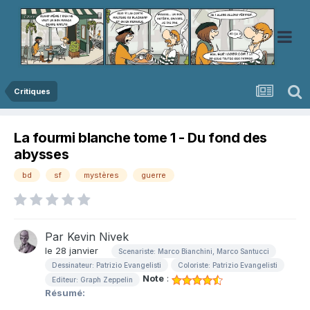
Critiques
La fourmi blanche tome 1 - Du fond des
abysses
bd
sf
mystères
guerre
Par
Kevin Nivek
le 28 janvier
Scenariste: Marco Bianchini, Marco Santucci
Dessinateur: Patrizio Evangelisti
Coloriste: Patrizio Evangelisti
Note
:
Editeur: Graph Zeppelin
Résumé: