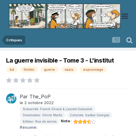
Critiques
La guerre invisible - Tome 3 - L'institut
bd
thriller
guerre
nazis
espionnage
Par
The_PoP
le 2 octobre 2022
Scenariste: Franck Giroud & Laurent Galandon
Dessinateur: Olivier Martin
Coloriste: Gaétan Georges
Note
:
Editeur: Rue de sevres
Résumé: