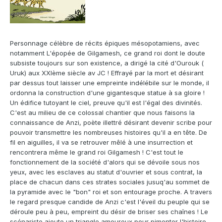
Personnage célèbre de récits épiques mésopotamiens, avec
notamment L'épopée de Gilgamesh, ce grand roi dont le doute
subsiste toujours sur son existence, a dirigé la cité d'Ourouk (
Uruk) aux XXIème siècle av JC ! Effrayé par la mort et désirant
par dessus tout laisser une empreinte indélébile sur le monde, il
ordonna la construction d'une gigantesque statue à sa gloire !
Un édifice tutoyant le ciel, preuve qu'il est l'égal des divinités.
C'est au milieu de ce colossal chantier que nous faisons la
connaissance de Anzi, poète illettré désirant devenir scribe pour
pouvoir transmettre les nombreuses histoires qu'il a en tête. De
fil en aiguilles, il va se retrouver mêlé à une insurrection et
rencontrera même le grand roi Gilgamesh ! C'est tout le
fonctionnement de la société d'alors qui se dévoile sous nos
yeux, avec les esclaves au statut d'ouvrier et sous contrat, la
place de chacun dans ces strates sociales jusuq'au sommet de
la pyramide avec le "bon" roi et son entourage proche. A travers
le regard presque candide de Anzi c'est l'éveil du peuple qui se
déroule peu à peu, empreint du désir de briser ses chaînes ! Le
scénariste ajoute un triangle amoureux pour pimenter l'histoire