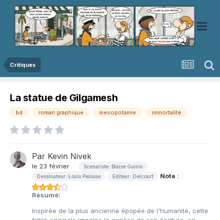
Critiques
La statue de Gilgamesh
bd
roman graphique
mesopotamie
immortalité
Par
Kevin Nivek
le 23 février
Scenariste: Blaise Guinin
Note
:
Dessinateur: Louis Pelosse
Editeur: Delcourt
Résumé:
Inspirée de la plus ancienne épopée de l'humanité, cette