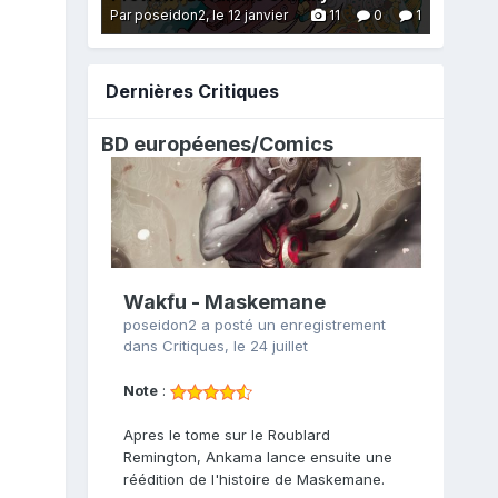
Par poseidon2,
le 12 janvier
11
0
1
Dernières Critiques
BD européenes/
Comics
Wakfu - Maskemane
poseidon2
a posté un enregistrement
dans
Critiques
,
le 24 juillet
Note
:
Apres le tome sur le Roublard
Remington, Ankama lance ensuite une
réédition de l'histoire de Maskemane.