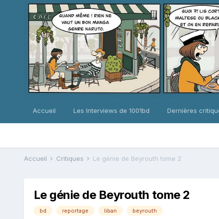
Accueil
Les Interviews de 1001bd
Dernières critiq
Accueil
Critiques
Le génie de Beyrouth tome 2
Le génie de Beyrouth tome 2
bd
reportage
liban
beyrouth