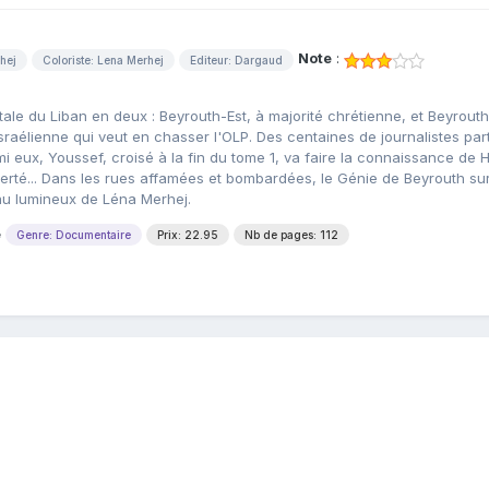
Note
:
hej
Coloriste: Lena Merhej
Editeur: Dargaud
itale du Liban en deux : Beyrouth-Est, à majorité chrétienne, et Beyrouth
raélienne qui veut en chasser l'OLP. Des centaines de journalistes par
armi eux, Youssef, croisé à la fin du tome 1, va faire la connaissance de
iberté... Dans les rues affamées et bombardées, le Génie de Beyrouth sur
au lumineux de Léna Merhej.
e
Genre: Documentaire
Prix: 22.95
Nb de pages: 112