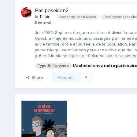
Par
poseidon2
le 11 juin
Scenariste: Sélim Nassib
Dessinateur: Lena Mer
Résumé:
Juin 1982. Sept ans de guerre civile ont divisé la cap
Ouest, à majorité musulmane, assiégée par l'armée is
la vie terrible, drôle et surréelle de la population. P
jeune fille qui veut fuir son père et ne rêve que de l
grâce à la plume légère de Sélim Nassib et au pince
L'acheter chez notre partenair
Type: BD Europeene
Share
Abonnés
0