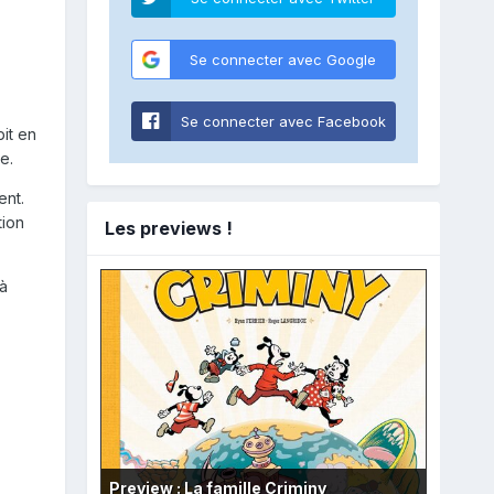
Se connecter avec Google
Se connecter avec Facebook
it en
e.
ent.
tion
Les previews !
à
Preview : La famille Criminy