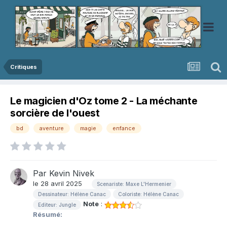
Critiques
Le magicien d'Oz tome 2 - La méchante
sorcière de l'ouest
bd
aventure
magie
enfance
Par
Kevin Nivek
le 28 avril 2025
Scenariste: Maxe L'Hermenier
Dessinateur: Hélène Canac
Coloriste: Hélène Canac
Note
:
Editeur: Jungle
Résumé: