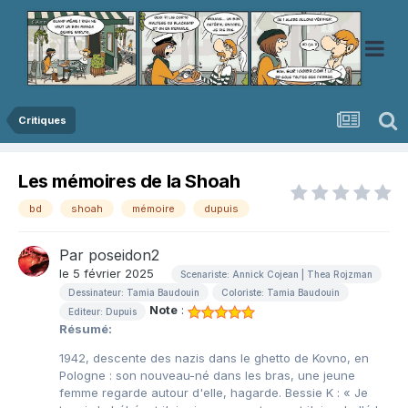
Critiques
Les mémoires de la Shoah
bd
shoah
mémoire
dupuis
Par
poseidon2
le 5 février 2025
Scenariste: Annick Cojean | Thea Rojzman
Dessinateur: Tamia Baudouin
Coloriste: Tamia Baudouin
Note
:
Editeur: Dupuis
Résumé:
1942, descente des nazis dans le ghetto de Kovno, en
Pologne : son nouveau-né dans les bras, une jeune
femme regarde autour d'elle, hagarde. Bessie K : « Je