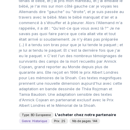
tenais le bébé, et j'ai pris mon manteau, et j'ai emballé le
bébé, je l'ai mis sur mon côté gauche car je voyais les
Allemands dire "gauche" ou "droite", et je suis passée au
travers avec le bébé. Mais le bébé manquait d'air et a
commencé à s'étouffer et à pleurer. Alors l'Allemand m'a
rappelée, il a dit : "Qu'est-ce que vous avez là ?" Je ne
savais pas quoi faire parce que cela allait vite et tout
était arrivé si soudainement. Je n'y étais pas préparée
(...) Il a tendu son bras pour que je lui tende le paquet ; et
je lui ai tendu le paquet. Et c'est la dernière fois que j'ai
eu le paquet. » C'est l'un des nombreux témoignages de
survivants des camps de la mort recueillis par Annick
Cojean, grand reporter au Monde depuis plus de
quarante ans. Elle reçoit en 1996 le prix Albert Londres
pour Les mémoires de la Shoah. Ces textes magnifiques
prennent une nouvelle dimension aujourd'hui avec cette
adaptation en bande dessinée de Théa Rojzman et
Tamia Baudoin. Une adaptation sensible des textes
d'Annick Cojean en partenariat exclusif avec le Prix
Albert Londres et le Mémorial de la Shoah.
L'acheter chez notre partenaire
Type: BD Europeene
Genre: Historique
Prix: 25
Nb de pages: 144