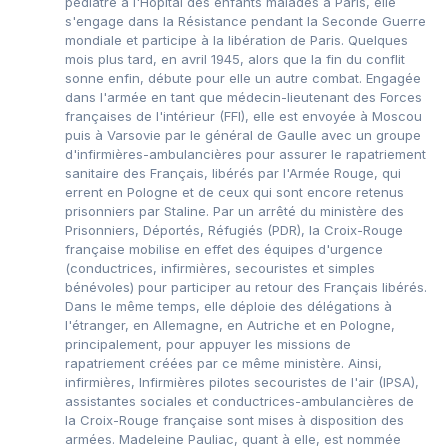
pédiatre à l'Hôpital des enfants malades à Paris, elle
s'engage dans la Résistance pendant la Seconde Guerre
mondiale et participe à la libération de Paris. Quelques
mois plus tard, en avril 1945, alors que la fin du conflit
sonne enfin, débute pour elle un autre combat. Engagée
dans l'armée en tant que médecin-lieutenant des Forces
françaises de l'intérieur (FFI), elle est envoyée à Moscou
puis à Varsovie par le général de Gaulle avec un groupe
d'infirmières-ambulancières pour assurer le rapatriement
sanitaire des Français, libérés par l'Armée Rouge, qui
errent en Pologne et de ceux qui sont encore retenus
prisonniers par Staline. Par un arrêté du ministère des
Prisonniers, Déportés, Réfugiés (PDR), la Croix-Rouge
française mobilise en effet des équipes d'urgence
(conductrices, infirmières, secouristes et simples
bénévoles) pour participer au retour des Français libérés.
Dans le même temps, elle déploie des délégations à
l'étranger, en Allemagne, en Autriche et en Pologne,
principalement, pour appuyer les missions de
rapatriement créées par ce même ministère. Ainsi,
infirmières, Infirmières pilotes secouristes de l'air (IPSA),
assistantes sociales et conductrices-ambulancières de
la Croix-Rouge française sont mises à disposition des
armées. Madeleine Pauliac, quant à elle, est nommée