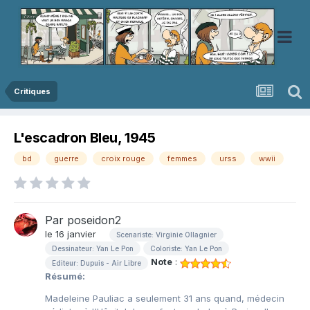
Critiques
L'escadron Bleu, 1945
bd
guerre
croix rouge
femmes
urss
wwii
Par
poseidon2
le 16 janvier
Scenariste: Virginie Ollagnier
Dessinateur: Yan Le Pon
Coloriste: Yan Le Pon
Note
:
Editeur: Dupuis - Air Libre
Résumé:
Madeleine Pauliac a seulement 31 ans quand, médecin