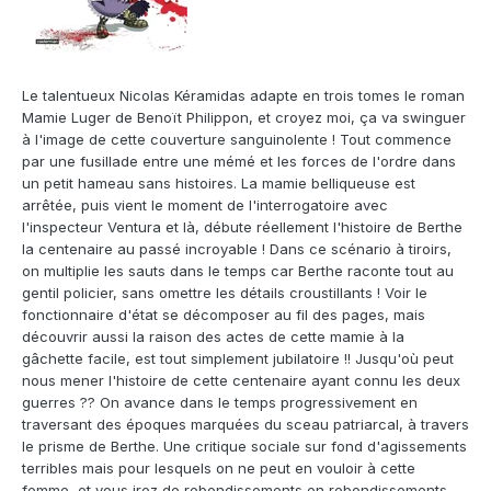
Le talentueux Nicolas Kéramidas adapte en trois tomes le roman
Mamie Luger de Benoït Philippon, et croyez moi, ça va swinguer
à l'image de cette couverture sanguinolente ! Tout commence
par une fusillade entre une mémé et les forces de l'ordre dans
un petit hameau sans histoires. La mamie belliqueuse est
arrêtée, puis vient le moment de l'interrogatoire avec
l'inspecteur Ventura et là, débute réellement l'histoire de Berthe
la centenaire au passé incroyable ! Dans ce scénario à tiroirs,
on multiplie les sauts dans le temps car Berthe raconte tout au
gentil policier, sans omettre les détails croustillants ! Voir le
fonctionnaire d'état se décomposer au fil des pages, mais
découvrir aussi la raison des actes de cette mamie à la
gâchette facile, est tout simplement jubilatoire !! Jusqu'où peut
nous mener l'histoire de cette centenaire ayant connu les deux
guerres ?? On avance dans le temps progressivement en
traversant des époques marquées du sceau patriarcal, à travers
le prisme de Berthe. Une critique sociale sur fond d'agissements
terribles mais pour lesquels on ne peut en vouloir à cette
femme, et vous irez de rebondissements en rebondissements