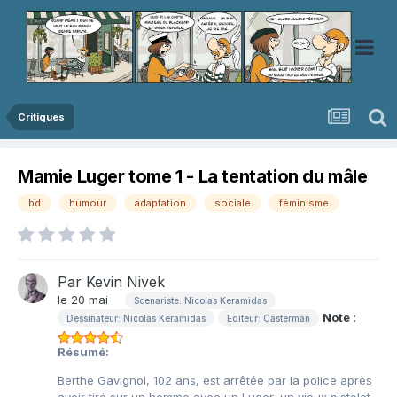
Critiques
Mamie Luger tome 1 - La tentation du mâle
bd
humour
adaptation
sociale
féminisme
Par
Kevin Nivek
le 20 mai
Scenariste: Nicolas Keramidas
Note
:
Dessinateur: Nicolas Keramidas
Editeur: Casterman
Résumé:
Berthe Gavignol, 102 ans, est arrêtée par la police après