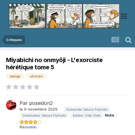
Critiques
Miyabichi no onmyôji - L'exorciste
hérétique tome 5
manga
shonen
Par
poseidon2
le 9 novembre 2025
Scenariste: Sakura Fujimoto
Note
:
Dessinateur: Sakura Fujimoto
Editeur: Doki-Doki
Résumé: