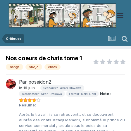
Critiques
Nos coeurs de chats tome 1
manga
shojo
chats
Par
poseidon2
le 16 juin
Scenariste: Akari Otokawa
Note
:
Dessinateur: Akari Otokawa
Editeur: Doki-Doki
Résumé:
Après le travail, ils se retrouvent... et se découvrent
auprès des chats. Kitaoji Mamoru, surnommé le prince du
service commercial , croule sous le poids de sa