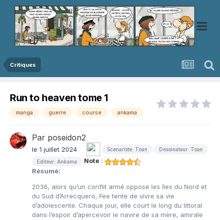
Critiques
Run to heaven tome 1
manga
guerre
course
ankama
Par
poseidon2
le 1 juillet 2024
Scenariste: Toan
Dessinateur: Toan
Note
:
Editeur: Ankama
Résumé:
2036, alors qu’un conflit armé oppose les îles du Nord et
du Sud d’Arrecquero, Fee tente de vivre sa vie
d’adolescente. Chaque jour, elle court le long du littoral
dans l’espoir d’apercevoir le navire de sa mère, amirale