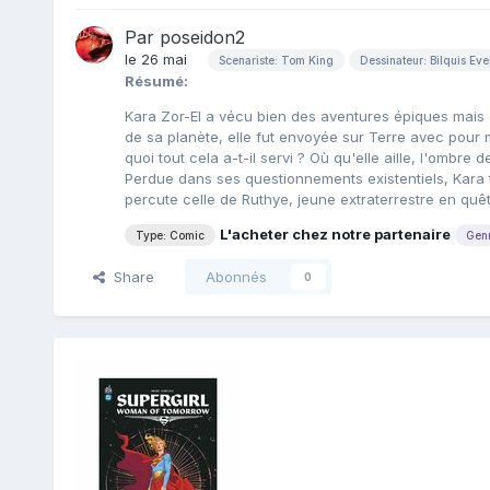
Par
poseidon2
le 26 mai
Scenariste: Tom King
Dessinateur: Bilquis Eve
Résumé:
Kara Zor-El a vécu bien des aventures épiques mais 
de sa planète, elle fut envoyée sur Terre avec pour mi
quoi tout cela a-t-il servi ? Où qu'elle aille, l'ombre
Perdue dans ses questionnements existentiels, Kara ta
percute celle de Ruthye, jeune extraterrestre en quê
L'acheter chez notre partenaire
Type: Comic
Genr
Share
Abonnés
0