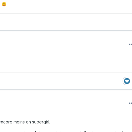
e
😄
 encore moins en supergirl.