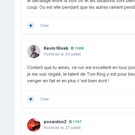
le décalage entre la voix off et les situations sont bi
coup. Ou est elle pendant que les autres rament pend
Citer
Kevin Nivek
1 088
Posté(e)
le 24 juillet
Content que tu aimes, ce run est excellent en tous poi
je me suis régalé, le talent de Tom King y est pour be
venger en fait et en plus c'est bien écrit !
Citer
poseidon2
1 747
Posté(e)
le 27 juillet