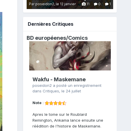
Par poseidon2,
le 12 janvier
11
0
1
Dernières Critiques
BD européenes/
Comics
Wakfu - Maskemane
poseidon2
a posté un enregistrement
dans
Critiques
,
le 24 juillet
Note
:
Apres le tome sur le Roublard
Remington, Ankama lance ensuite une
réédition de l'histoire de Maskemane.