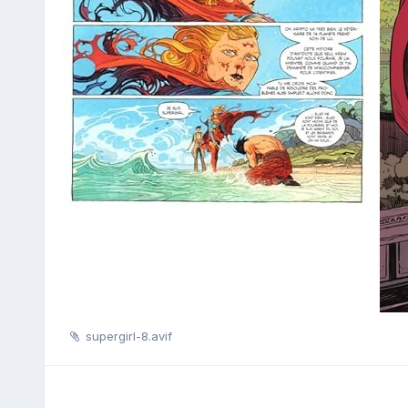
supergirl-8.avif