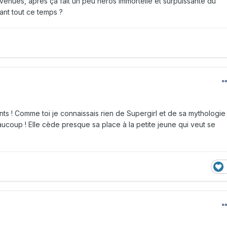
envenues, après ça fait un peu héros immortelle et surpuissante du
ant tout ce temps ?
nts ! Comme toi je connaissais rien de Supergirl et de sa mythologie
aucoup ! Elle cède presque sa place à la petite jeune qui veut se