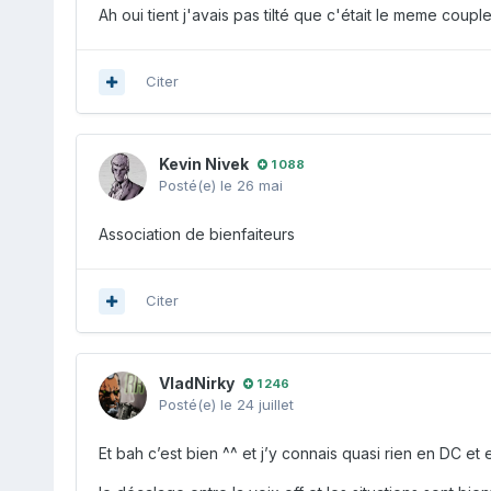
Ah oui tient j'avais pas tilté que c'était le meme coupl
Citer
Kevin Nivek
1 088
Posté(e)
le 26 mai
Association de bienfaiteurs
Citer
VladNirky
1 246
Posté(e)
le 24 juillet
Et bah c’est bien ^^ et j’y connais quasi rien en DC et