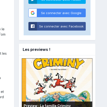
Se connecter avec Google
Se connecter avec Facebook
 le
 Tom
Les previews !
t les
a
 et
ard
Preview : La famille Criminy