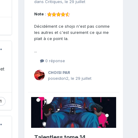
dans
Critiques
,
le 29 juillet
Note
:
Décidément ce shojo n'est pas comme
les autres et c'est surement ce qui me
plait à ce point la.
...
0 réponse
 et
CHOISI PAR
poseidon2
,
le 29 juillet
1
Talentless tome 14