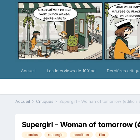
Accueil
Les Interviews de 1001bd
Dernières critiq
Accueil
Critiques
Supergirl - Woman of tomorrow (édition
Supergirl - Woman of tomorrow (
comics
supergirl
reedition
film