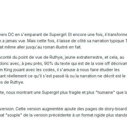
ers DC en s'emparant de Supergirl. Et encore une fois, il transforme
jamais vue. Mais cette fois, il laisse de côté sa narration typique
it même aller jusqu'au roman illustré en fait.
conté du point de vue de Ruthye, jeune extraterrestre, et cela, au
donc avec, à peu près, 90% du texte qui est de la voie off décrivan
, Tom King jouant avec les codes, il s'amuse à nous faire étudier les
nt réellement ce qu'il s'est passé là ou la narration ne décrit est le
es de Ruthye.
e, nous montrant une Supergirl plus fragile et plus "humaine" que l
re version. Cette version augmentée ajoute des pages de story-board
mat "souple" de la version précédente à un format rigide plus stand