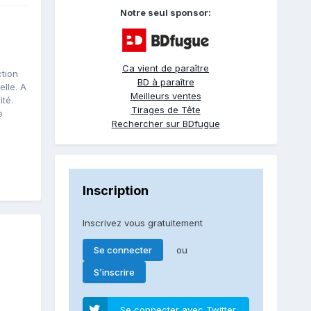
Notre seul sponsor:
Ca vient de paraître
tion
BD à paraître
elle. A
Meilleurs ventes
ité.
Tirages de Tête
e
Rechercher sur BDfugue
Inscription
Inscrivez vous gratuitement
ou
Se connecter
S’inscrire
Se connecter avec Twitter