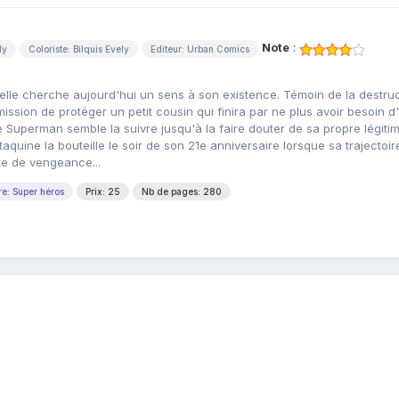
Note
:
ly
Coloriste: Bilquis Evely
Editeur: Urban Comics
elle cherche aujourd'hui un sens à son existence. Témoin de la destruc
ssion de protéger un petit cousin qui finira par ne plus avoir besoin d'
 de Superman semble la suivre jusqu'à la faire douter de sa propre légitim
quine la bouteille le soir de son 21e anniversaire lorsque sa trajectoir
te de vengeance...
e: Super héros
Prix: 25
Nb de pages: 280