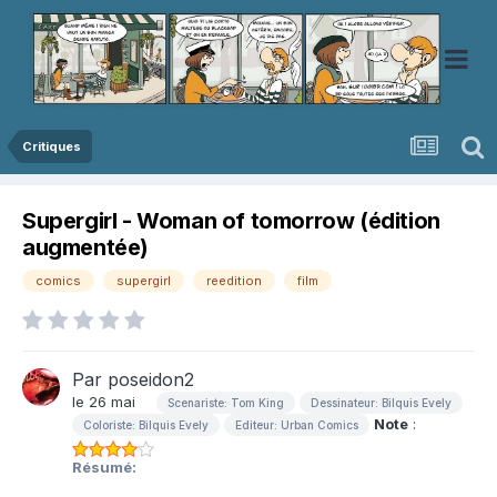
Critiques
Supergirl - Woman of tomorrow (édition
augmentée)
comics
supergirl
reedition
film
Par
poseidon2
le 26 mai
Scenariste: Tom King
Dessinateur: Bilquis Evely
Note
:
Coloriste: Bilquis Evely
Editeur: Urban Comics
Résumé: