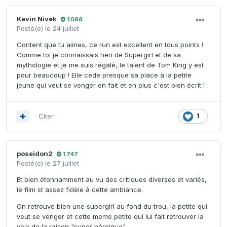
Kevin Nivek
1 088
Posté(e)
le 24 juillet
Content que tu aimes, ce run est excellent en tous points !
Comme toi je connaissais rien de Supergirl et de sa
mythologie et je me suis régalé, le talent de Tom King y est
pour beaucoup ! Elle cède presque sa place à la petite
jeune qui veut se venger en fait et en plus c'est bien écrit !
Citer
1
poseidon2
1 747
Posté(e)
le 27 juillet
Et bien étonnamment au vu des critiques diverses et variés,
le film st assez fidèle à cette ambiance.
On retrouve bien une supergirl au fond du trou, la petite qui
veut se venger et cette meme petite qui lui fait retrouver la
voix de la raison "super héroique".