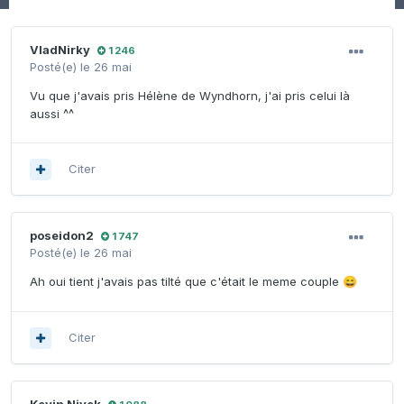
VladNirky
1 246
Posté(e)
le 26 mai
Vu que j'avais pris Hélène de Wyndhorn, j'ai pris celui là
aussi ^^
Citer
poseidon2
1 747
Posté(e)
le 26 mai
Ah oui tient j'avais pas tilté que c'était le meme couple
😄
Citer