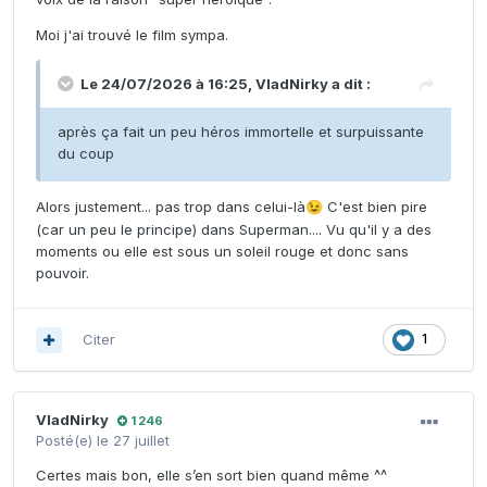
Moi j'ai trouvé le film sympa.
Le 24/07/2026 à 16:25,
VladNirky
a dit :
après ça fait un peu héros immortelle et surpuissante
du coup
Alors justement... pas trop dans celui-là
C'est bien pire
😉
(car un peu le principe) dans Superman.... Vu qu'il y a des
moments ou elle est sous un soleil rouge et donc sans
pouvoir.
Citer
1
VladNirky
1 246
Posté(e)
le 27 juillet
Certes mais bon, elle s’en sort bien quand même ^^