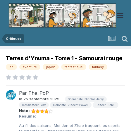
Critiques
Terres d'Ynuma - Tome 1 - Samourai rouge
bd
aventure
japon
fantastique
fantasy
Par
The_PoP
le 25 septembre 2025
Scenariste: Nicolas Jarry
Dessinateur: Vax
Coloriste: Vincent Powell
Editeur: Soleil
Note
:
Résumé:
Au fil des saisons, Mei-Jen et Zhao traquent les esprits