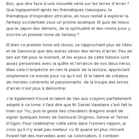
Bon, que dire face à une nouvelle série sur les terres d'arran ?
Que logiquement après les thématiques classiques, la
thématique d'inspiration africaine, eil nous restait à explorer la
fantasy occidentale sous un prisme asiatique. Et quoi de mieux
que le Japon des démons, de la spiritualité et des ronins pour y
inscrire un premier tome de fantasy ?
Et bien ce premier tome est réussi, se rapprochant plus de Okko
et de Samouraï que des autres séries des terres d'arran. Peu de
lien est fait pour le moment, et les enjeux de cette histoire sont
assez personnels avec la quête et l'errance de nos deux héros.
Mais cela n'empêche en rien le plaisir de la lecture, appréciant
simplement ce monde pour ce qu'il est. Et le talent de créateur
de mondes cohérents et passionnants de la troupe des terres
d'arran n'est plus à démontrer.
J'ai également trouvé le talent de Vax aux crayons parfaitement
adapté à ce tome. il faut dire que M. Daniel Vaxelaire s'est fait la
main sur Yiu, puis la geste des chevaliers dragons avant de
signer quelques tomes de Samouraï Origines, Sensei et Terres
d'Ogon. Pour redémarrer cette série dans l'univers nippon, je
crois qu'il n'y avait pas meilleur cv. Et quand en plus Vincent
Powell fait des merveilles avec sa colorisation, ô combien