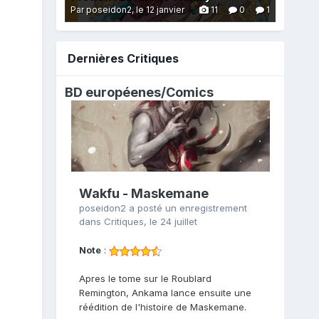
Par poseidon2,
le 12 janvier
11
0
1
Dernières Critiques
BD européenes/
Comics
Wakfu - Maskemane
poseidon2
a posté un enregistrement
dans
Critiques
,
le 24 juillet
Note
:
Apres le tome sur le Roublard
Remington, Ankama lance ensuite une
réédition de l'histoire de Maskemane.