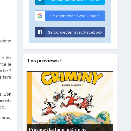
Se connecter avec Google
Se connecter avec Facebook
atigne
ue les
Les previews !
ncé le
ndre ?
r faire
. L’on
éments
oge…
héros,
Preview : La famille Criminy