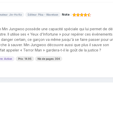
Note
:
nateur: Jin-Ho Ko
Editeur: Pika - Wavetoon
ain Min Jungwoo possède une capacité spéciale qui lui permet de dé
re. Il utilise ses « Yeux d'Infortune » pour repérer ces événements 
un danger certain, ce garçon va même jusqu'à se faire passer pour u
 cherche à sauver. Min Jungwoo découvre aussi que plus il sauve son
 fait appeler « Terror Man » gardera-t-il le goût de la justice ?
re: Action
Prix: 14.95
Nb de pages: 304