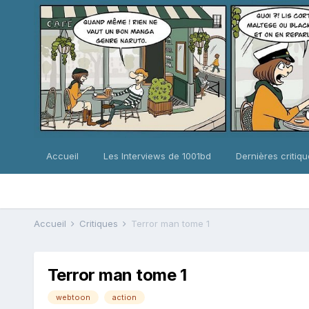
Accueil
Les Interviews de 1001bd
Dernières critiq
Accueil
Critiques
Terror man tome 1
Terror man tome 1
webtoon
action