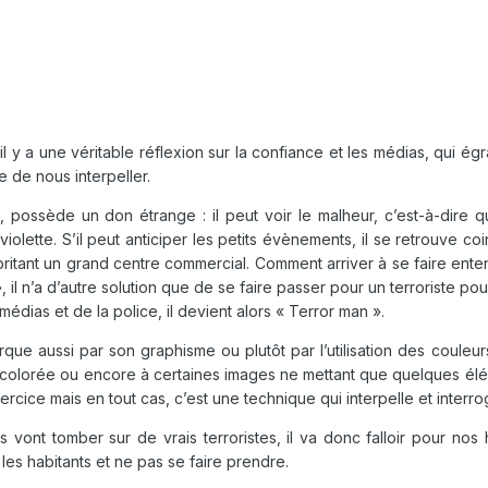
 y a une véritable réflexion sur la confiance et les médias, qui égr
 de nous interpeller.
 possède un don étrange : il peut voir le malheur, c’est-à-dire q
lette. S’il peut anticiper les petits évènements, il se retrouve coi
abritant un grand centre commercial. Comment arriver à se faire ente
il n’a d’autre solution que de se faire passer pour un terroriste pou
médias et de la police, il devient alors « Terror man ».
ue aussi par son graphisme ou plutôt par l’utilisation des couleurs
e colorée ou encore à certaines images ne mettant que quelques él
exercice mais en tout cas, c’est une technique qui interpelle et interr
es vont tomber sur de vrais terroristes, il va donc falloir pour nos 
les habitants et ne pas se faire prendre.