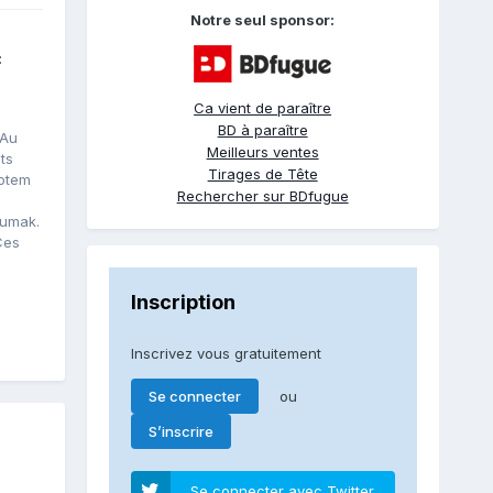
Notre seul sponsor:
:
Ca vient de paraître
BD à paraître
 Au
Meilleurs ventes
ts
Tirages de Tête
totem
Rechercher sur BDfugue
numak.
Ces
Inscription
Inscrivez vous gratuitement
ou
Se connecter
S’inscrire
Se connecter avec Twitter