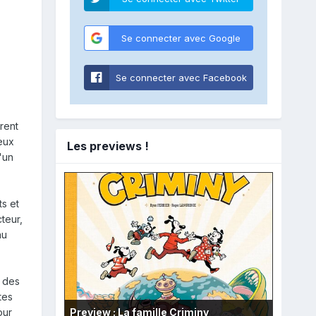
Se connecter avec Google
Se connecter avec Facebook
rent
eux
Les previews !
'un
s et
teur,
au
c des
tes
Preview : La famille Criminy
our