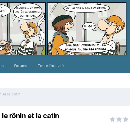
ues
Forums
Toute l’activité
 et la catin
e rônin et la catin