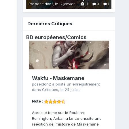
Par poseidon2,
le 12 janvier
11
0
1
Dernières Critiques
BD européenes/
Comics
Wakfu - Maskemane
poseidon2
a posté un enregistrement
dans
Critiques
,
le 24 juillet
Note
:
Apres le tome sur le Roublard
Remington, Ankama lance ensuite une
réédition de l'histoire de Maskemane.