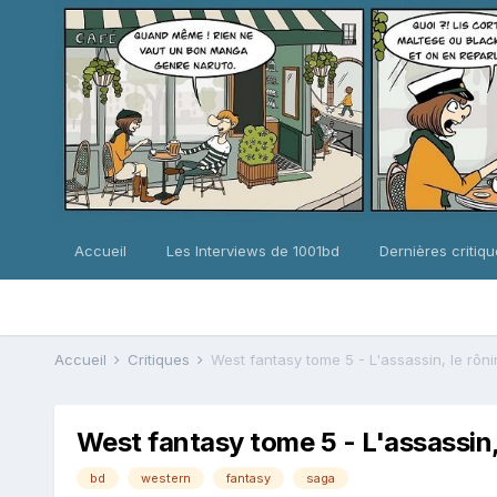
Accueil
Les Interviews de 1001bd
Dernières critiq
Accueil
Critiques
West fantasy tome 5 - L'assassin, le rônin
West fantasy tome 5 - L'assassin, l
bd
western
fantasy
saga