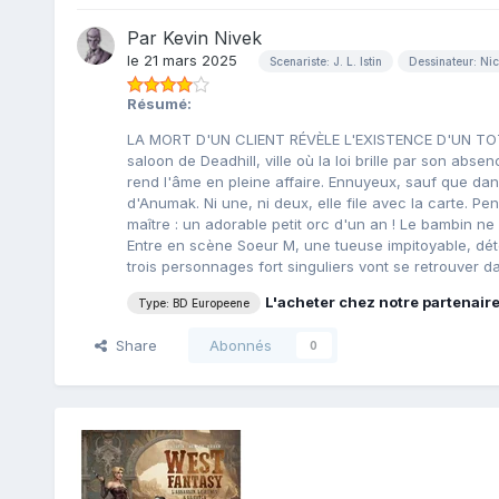
Par
Kevin Nivek
le 21 mars 2025
Scenariste: J. L. Istin
Dessinateur: Ni
Résumé:
LA MORT D'UN CLIENT RÉVÈLE L'EXISTENCE D'UN TO
saloon de Deadhill, ville où la loi brille par son absen
rend l'âme en pleine affaire. Ennuyeux, sauf que da
d'Anumak. Ni une, ni deux, elle file avec la carte. P
maître : un adorable petit orc d'un an ! Le bambin ne 
Entre en scène Soeur M, une tueuse impitoyable, dét
trois personnages fort singuliers vont se retrouver
L'acheter chez notre partenair
Type: BD Europeene
Share
Abonnés
0