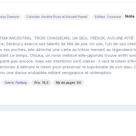
Note
colas Demare
Coloriste: Amélie Picou et Vincent Powell
Editeur: Oxymore
TEM ANCESTRAL. TROIS CHASSEURS, UN SEUL TRÉSOR, AUCUNE PITIÉ.
ce, Séréna y exerce ses talents de fille de joie. Un soir, l'un de ses clien
ns ses poches, elle déniche une carte au trésor menant au légendaire 
endant ce temps, Otsuka, un ronin métissé elfe-japonais trouve enfin son
parle pas encore, mais ses intentions sont claires : il veut le totem d'A
erminée à détruire le totem pour préserver la suprématie de son dieu. 
 dans une danse endiablée mêlant vengeance et rédemption.
e
Genre: Fantasy
Prix: 16,5
Nb de pages: 64