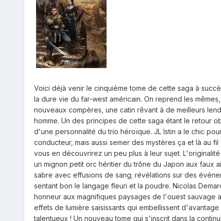
Voici déjà venir le cinquième tome de cette saga à succès
la dure vie du far-west américain. On reprend les mêmes
nouveaux compères, une catin rêvant à de meilleurs lende
homme. Un des principes de cette saga étant le retour obl
d'une personnalité du trio héroïque. JL Istin a le chic pou
conducteur, mais aussi semer des mystères ça et là au fi
vous en découvrirez un peu plus à leur sujet. L'originali
un mignon petit orc héritier du trône du Japon aux faux a
sabre avec effusions de sang; révélations sur des évén
sentant bon le langage fleuri et la poudre. Nicolas Demare
honneur aux magnifiques paysages de l'ouest sauvage amér
effets de lumière saisissants qui embellissent d'avantage
talentueux ! Un nouveau tome qui s'inscrit dans la contin