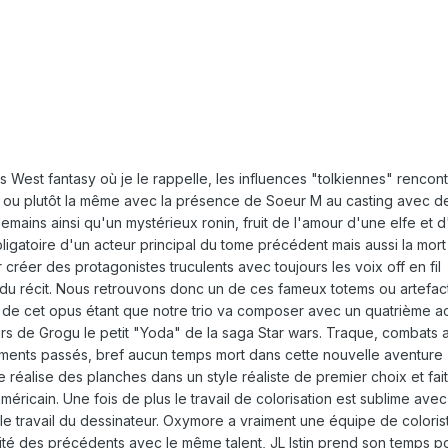
 West fantasy où je le rappelle, les influences "tolkiennes" rencont
, ou plutôt la même avec la présence de Soeur M au casting avec d
mains ainsi qu'un mystérieux ronin, fruit de l'amour d'une elfe et d
igatoire d'un acteur principal du tome précédent mais aussi la mort
r créer des protagonistes truculents avec toujours les voix off en fil
l du récit. Nous retrouvons donc un de ces fameux totems ou artefact
té de cet opus étant que notre trio va composer avec un quatrième ac
irs de Grogu le petit "Yoda" de la saga Star wars. Traque, combats 
ements passés, bref aucun temps mort dans cette nouvelle aventure
 réalise des planches dans un style réaliste de premier choix et fait
icain. Une fois de plus le travail de colorisation est sublime ave
 le travail du dessinateur. Oxymore a vraiment une équipe de coloris
uité des précédents avec le même talent, JL Istin prend son temps p