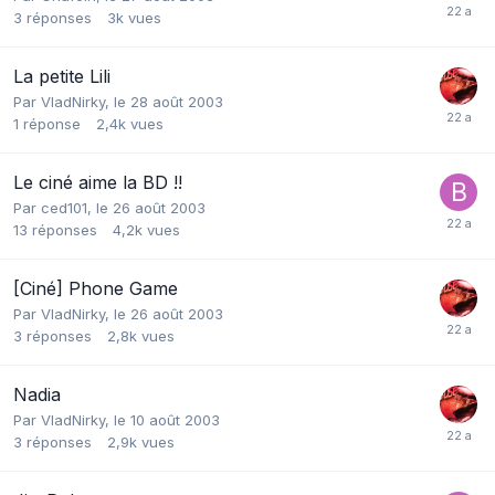
3
réponses
3k
vues
La petite Lili
Par
VladNirky
,
le 28 août 2003
1
réponse
2,4k
vues
Le ciné aime la BD !!
Par
ced101
,
le 26 août 2003
13
réponses
4,2k
vues
[Ciné] Phone Game
Par
VladNirky
,
le 26 août 2003
3
réponses
2,8k
vues
Nadia
Par
VladNirky
,
le 10 août 2003
3
réponses
2,9k
vues