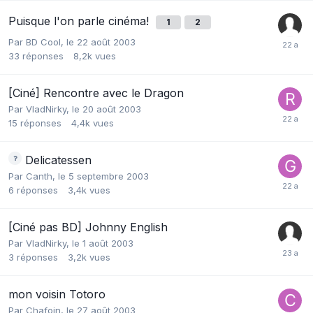
Puisque l'on parle cinéma!
1
2
Par
BD Cool
,
le 22 août 2003
33
réponses
8,2k
vues
[Ciné] Rencontre avec le Dragon
Par
VladNirky
,
le 20 août 2003
15
réponses
4,4k
vues
Delicatessen
Par
Canth
,
le 5 septembre 2003
6
réponses
3,4k
vues
[Ciné pas BD] Johnny English
Par
VladNirky
,
le 1 août 2003
3
réponses
3,2k
vues
mon voisin Totoro
Par
Chafoin
,
le 27 août 2003