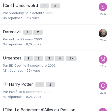
[Ciné] Underwolrd
1
2
Par
VladNirky
,
le 7 octobre 2003
35
réponses
7,1k
vues
Daredevil
1
2
Par
doll
,
le 22 mars 2003
34
réponses
8,2k
vues
Urgences
1
2
3
4
5
Par
BD Cool
,
le 4 septembre 2003
121
réponses
22k
vues
Harry Potter
1
2
Par Invité,
le 6 septembre 2003
47
réponses
9,2k
vues
[Film] Le Battement d'Ailes du Papillon