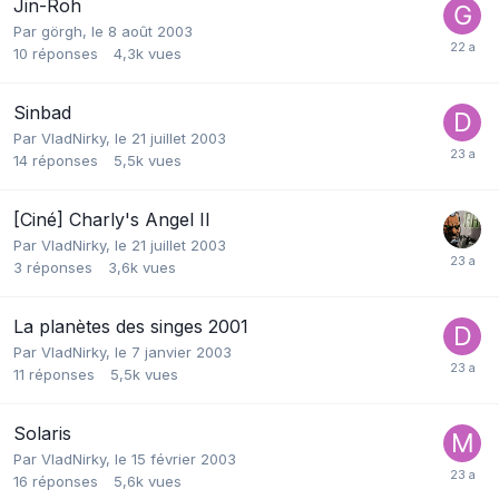
Jin-Roh
Par
görgh
,
le 8 août 2003
10
réponses
4,3k
vues
Sinbad
Par
VladNirky
,
le 21 juillet 2003
14
réponses
5,5k
vues
[Ciné] Charly's Angel II
Par
VladNirky
,
le 21 juillet 2003
3
réponses
3,6k
vues
La planètes des singes 2001
Par
VladNirky
,
le 7 janvier 2003
11
réponses
5,5k
vues
Solaris
Par
VladNirky
,
le 15 février 2003
16
réponses
5,6k
vues