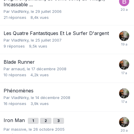
Incassable ...
Par
VladNirky
,
le 29 juillet 2006
21
réponses
8,4k
vues
Les Quatre Fantastiques Et Le Surfer D'argent
Par
VladNirky
,
le 25 juillet 2007
9
réponses
9,5k
vues
Blade Runner
Par
arnaud
,
le 17 décembre 2008
10
réponses
4,2k
vues
Phénomènes
Par
VladNirky
,
le 14 décembre 2008
16
réponses
3,9k
vues
Iron Man
1
2
3
Par
massive
,
le 26 octobre 2005