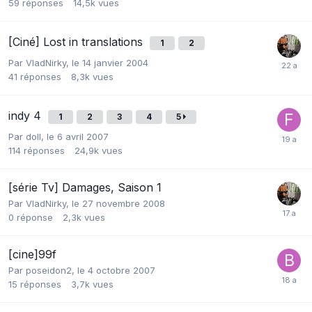
59
réponses
14,5k
vues
[Ciné] Lost in translations
1
2
Par
VladNirky
,
le 14 janvier 2004
41
réponses
8,3k
vues
indy 4
1
2
3
4
5
Par
doll
,
le 6 avril 2007
114
réponses
24,9k
vues
[série Tv] Damages, Saison 1
Par
VladNirky
,
le 27 novembre 2008
0
réponse
2,3k
vues
[cine]99f
Par
poseidon2
,
le 4 octobre 2007
15
réponses
3,7k
vues