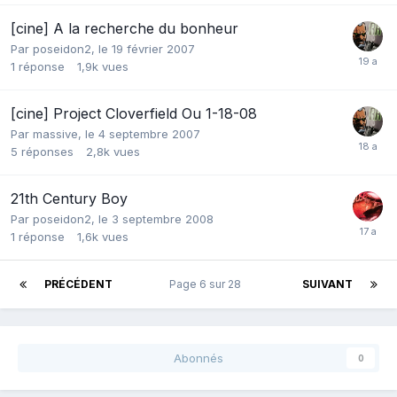
[cine] A la recherche du bonheur
Par
poseidon2
,
le 19 février 2007
1
réponse
1,9k
vues
[cine] Project Cloverfield Ou 1-18-08
Par
massive
,
le 4 septembre 2007
5
réponses
2,8k
vues
21th Century Boy
Par
poseidon2
,
le 3 septembre 2008
1
réponse
1,6k
vues
PRÉCÉDENT
Page 6 sur 28
SUIVANT
Abonnés
0