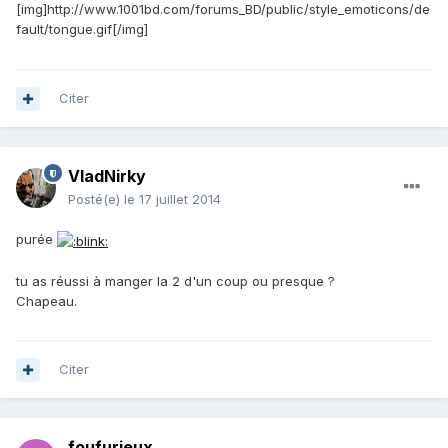
[img]http://www.1001bd.com/forums_BD/public/style_emoticons/de
fault/tongue.gif[/img]
Citer
VladNirky
Posté(e)
le 17 juillet 2014
purée
tu as réussi à manger la 2 d'un coup ou presque ?
Chapeau.
Citer
foufurieux