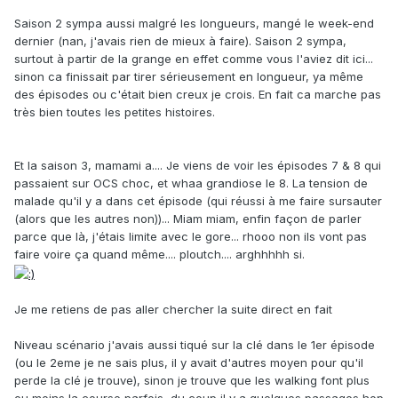
Saison 2 sympa aussi malgré les longueurs, mangé le week-end
dernier (nan, j'avais rien de mieux à faire). Saison 2 sympa,
surtout à partir de la grange en effet comme vous l'aviez dit ici...
sinon ca finissait par tirer sérieusement en longueur, ya même
des épisodes ou c'était bien creux je crois. En fait ca marche pas
très bien toutes les petites histoires.
Et la saison 3, mamami a.... Je viens de voir les épisodes 7 & 8 qui
passaient sur OCS choc, et whaa grandiose le 8. La tension de
malade qu'il y a dans cet épisode (qui réussi à me faire sursauter
(alors que les autres non))... Miam miam, enfin façon de parler
parce que là, j'étais limite avec le gore... rhooo non ils vont pas
faire voire ça quand même.... ploutch.... arghhhhh si.
Je me retiens de pas aller chercher la suite direct en fait
Niveau scénario j'avais aussi tiqué sur la clé dans le 1er épisode
(ou le 2eme je ne sais plus, il y avait d'autres moyen pour qu'il
perde la clé je trouve), sinon je trouve que les walking font plus
ou moins la course parfois, du coup il y a quelques passages hop