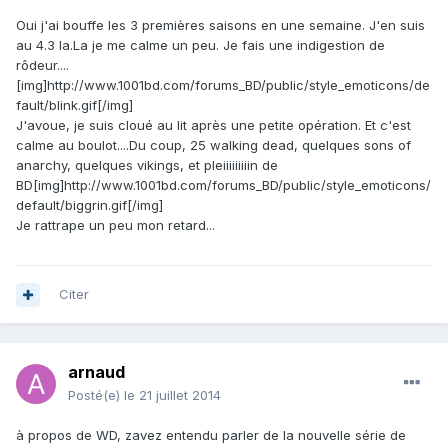
Oui j'ai bouffe les 3 premières saisons en une semaine. J'en suis
au 4.3 la.La je me calme un peu. Je fais une indigestion de
rôdeur....
[img]http://www.1001bd.com/forums_BD/public/style_emoticons/de
fault/blink.gif[/img]
J'avoue, je suis cloué au lit après une petite opération. Et c'est
calme au boulot....Du coup, 25 walking dead, quelques sons of
anarchy, quelques vikings, et pleiiiiiiiiin de
BD[img]http://www.1001bd.com/forums_BD/public/style_emoticons/
default/biggrin.gif[/img]
Je rattrape un peu mon retard...
Citer
arnaud
Posté(e)
le 21 juillet 2014
à propos de WD, zavez entendu parler de la nouvelle série de