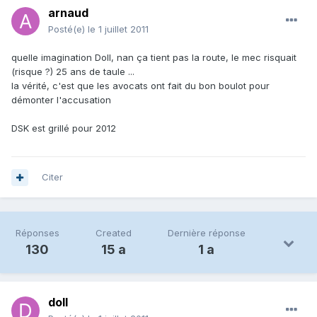
arnaud
Posté(e)
le 1 juillet 2011
quelle imagination Doll, nan ça tient pas la route, le mec risquait
(risque ?) 25 ans de taule ...
la vérité, c'est que les avocats ont fait du bon boulot pour
démonter l'accusation
DSK est grillé pour 2012
Citer
Réponses
Created
Dernière réponse
130
15 a
1 a
doll