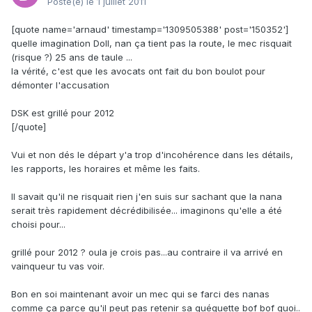
Posté(e)
le 1 juillet 2011
[quote name='arnaud' timestamp='1309505388' post='150352']
quelle imagination Doll, nan ça tient pas la route, le mec risquait
(risque ?) 25 ans de taule ...
la vérité, c'est que les avocats ont fait du bon boulot pour
démonter l'accusation
DSK est grillé pour 2012
[/quote]
Vui et non dés le départ y'a trop d'incohérence dans les détails,
les rapports, les horaires et même les faits.
Il savait qu'il ne risquait rien j'en suis sur sachant que la nana
serait très rapidement décrédibilisée... imaginons qu'elle a été
choisi pour...
grillé pour 2012 ? oula je crois pas...au contraire il va arrivé en
vainqueur tu vas voir.
Bon en soi maintenant avoir un mec qui se farci des nanas
comme ça parce qu'il peut pas retenir sa quéquette bof bof quoi..