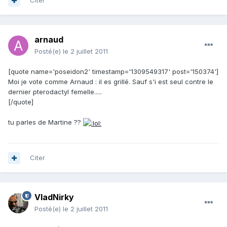
Citer
arnaud
Posté(e)
le 2 juillet 2011
[quote name='poseidon2' timestamp='1309549317' post='150374']
Moi je vote comme Arnaud : il es grillé. Sauf s'i est seul contre le
dernier pterodactyl femelle.....
[/quote]
tu parles de Martine ??
Citer
VladNirky
Posté(e)
le 2 juillet 2011