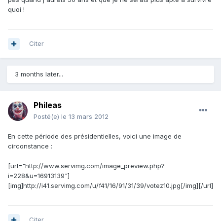
quoi !
Citer
3 months later...
Phileas
Posté(e)
le 13 mars 2012
En cette période des présidentielles, voici une image de
circonstance :
[url="http://www.servimg.com/image_preview.php?
i=228&u=16913139"]
[img]http://i41.servimg.com/u/f41/16/91/31/39/votez10.jpg[/img][/url]
Citer