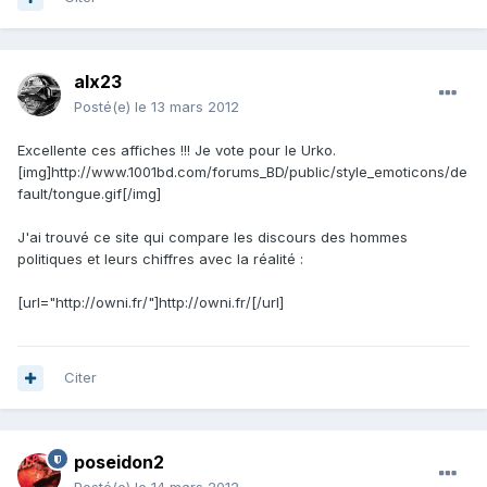
alx23
Posté(e)
le 13 mars 2012
Excellente ces affiches !!! Je vote pour le Urko.
[img]http://www.1001bd.com/forums_BD/public/style_emoticons/de
fault/tongue.gif[/img]
J'ai trouvé ce site qui compare les discours des hommes
politiques et leurs chiffres avec la réalité :
[url="http://owni.fr/"]http://owni.fr/[/url]
Citer
poseidon2