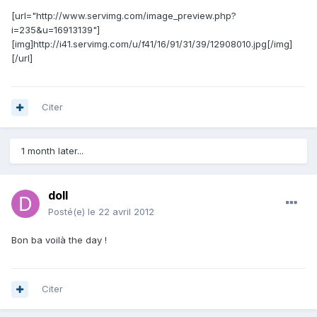
[url="http://www.servimg.com/image_preview.php?
i=235&u=16913139"]
[img]http://i41.servimg.com/u/f41/16/91/31/39/12908010.jpg[/img]
[/url]
Citer
1 month later...
doll
Posté(e)
le 22 avril 2012
Bon ba voilà the day !
Citer