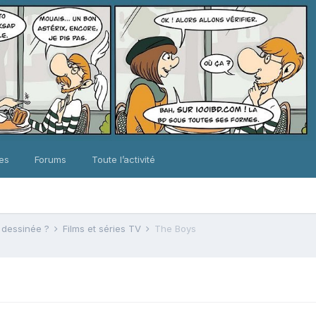
ues
Forums
Toute l’activité
e dessinée ?
Films et séries TV
The Boys