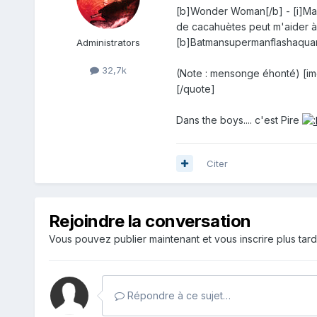
[b]Wonder Woman[/b] - [i]Mais
de cacahuètes peut m'aider à 
[b]Batmansupermanflashaquaman
Administrators
32,7k
(Note : mensonge éhonté) [im
[/quote]
Dans the boys.... c'est Pire
Citer
Rejoindre la conversation
Vous pouvez publier maintenant et vous inscrire plus tar
Répondre à ce sujet…