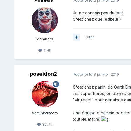
Posté(e)
le 2 janvier 2019
Je ne connais pas du tout.
C'est chez quel éditeur ?
Citer
Members
4,4k
poseidon2
Posté(e)
le 3 janvier 2019
C'est chez panini de Garth Enn
Les super héros, en dehors de
"virulente" pour certaines dam
Une équipe d'humain booster pa
Administrators
tout les matins
32,7k