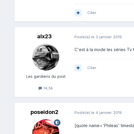
Citer
alx23
Posté(e)
le 3 janvier 2019
C'est à la mode les séries Tv
Citer
Les gardiens du post
14,5k
poseidon2
Posté(e)
le 4 janvier 2019
[quote name='Phileas' times