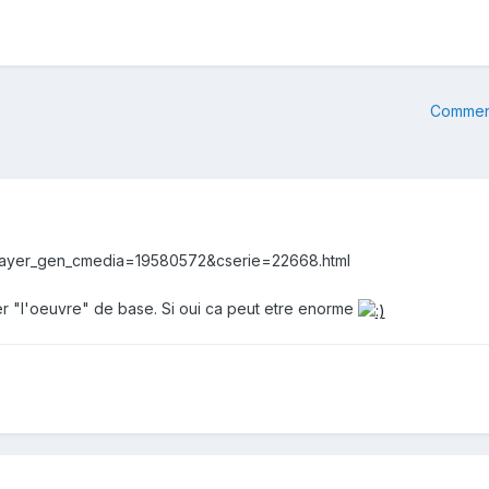
Commenc
o/player_gen_cmedia=19580572&cserie=22668.html
ter "l'oeuvre" de base. Si oui ca peut etre enorme