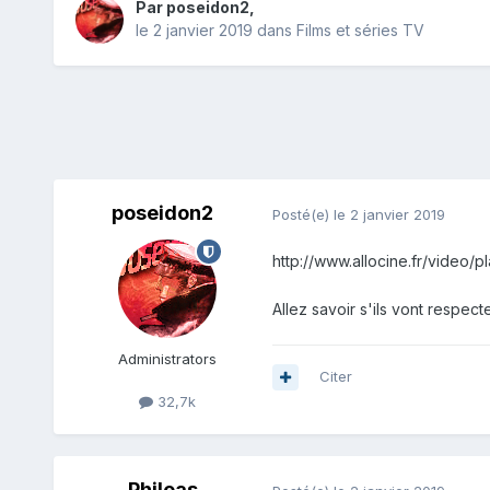
Par
poseidon2
,
le 2 janvier 2019
dans
Films et séries TV
poseidon2
Posté(e)
le 2 janvier 2019
http://www.allocine.fr/vide
Allez savoir s'ils vont respec
Administrators
Citer
32,7k
Phileas