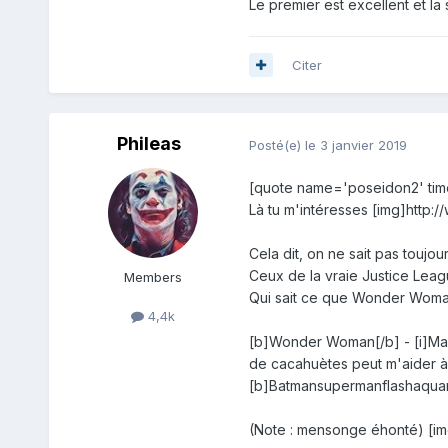
Le premier est excellent et la s
Citer
Phileas
Posté(e)
le 3 janvier 2019
[quote name='poseidon2' time
Là tu m'intéresses [img]http:
Cela dit, on ne sait pas toujo
Ceux de la vraie Justice Lea
Members
Qui sait ce que Wonder Woman 
4,4k
[b]Wonder Woman[/b] - [i]Mais
de cacahuètes peut m'aider à 
[b]Batmansupermanflashaquaman
(Note : mensonge éhonté) [im