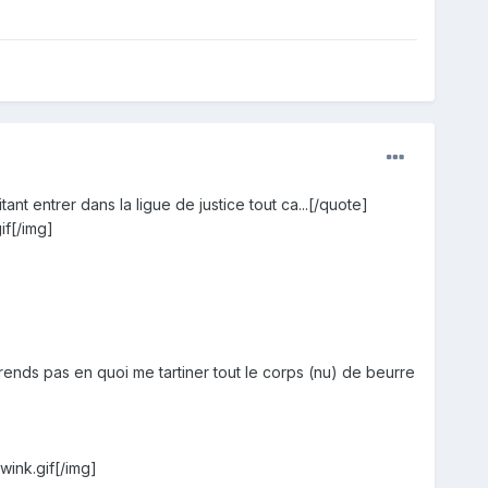
entrer dans la ligue de justice tout ca...[/quote]
if[/img]
nds pas en quoi me tartiner tout le corps (nu) de beurre
ink.gif[/img]