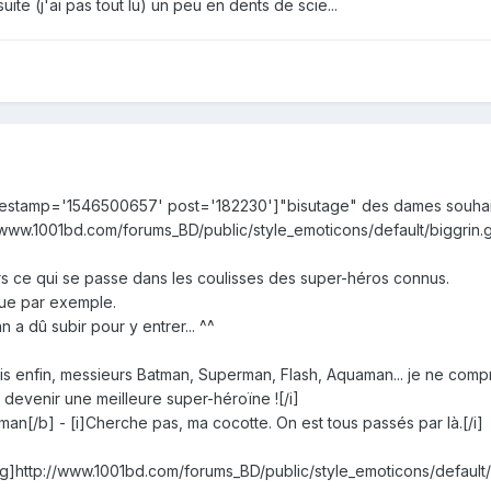
uite (j'ai pas tout lu) un peu en dents de scie...
stamp='1546500657' post='182230']"bisutage" des dames souhaitant 
//www.1001bd.com/forums_BD/public/style_emoticons/default/biggrin.g
urs ce qui se passe dans les coulisses des super-héros connus.
gue par exemple.
a dû subir pour y entrer... ^^
 enfin, messieurs Batman, Superman, Flash, Aquaman... je ne compre
devenir une meilleure super-héroïne ![/i]
[/b] - [i]Cherche pas, ma cocotte. On est tous passés par là.[/i]
g]http://www.1001bd.com/forums_BD/public/style_emoticons/default/w