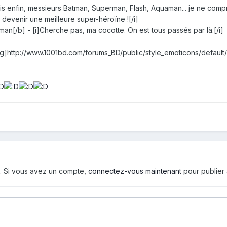
 enfin, messieurs Batman, Superman, Flash, Aquaman... je ne compre
devenir une meilleure super-héroïne ![/i]
[/b] - [i]Cherche pas, ma cocotte. On est tous passés par là.[/i]
g]http://www.1001bd.com/forums_BD/public/style_emoticons/default/w
d. Si vous avez un compte,
connectez-vous maintenant
pour publier