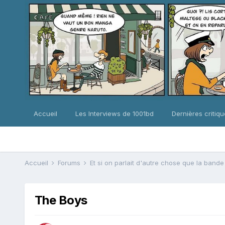
Accueil
Les Interviews de 1001bd
Dernières critiq
Accueil
Forums
Et si on parlait d'autre chose que la band
The Boys