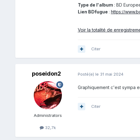
Type de l'album
: BD Europe
Lien BDfugue
:
https://www.b
Voir la totalité de enregistrem
Citer
poseidon2
Posté(e)
le 31 mai 2024
Graphiquement c'est sympa en
Citer
Administrators
32,7k