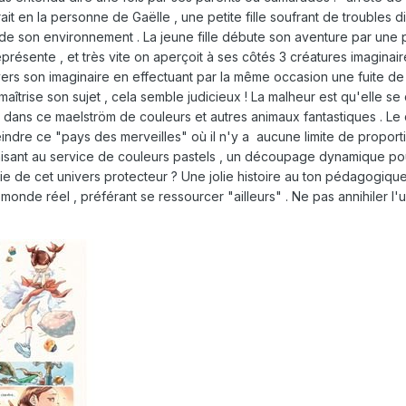
trait en la personne de Gaëlle , une petite fille soufrant de troubles 
e son environnement . La jeune fille débute son aventure par une p
présente , et très vite on aperçoit à ses côtés 3 créatures imaginaire
 vers son imaginaire en effectuant par la même occasion une fuite de
aîtrise son sujet , cela semble judicieux ! La malheur est qu'elle s
n dans ce maelström de couleurs et autres animaux fantastiques . Le
ndre ce "pays des merveilles" où il n'y a aucune limite de proportio
nisant au service de couleurs pastels , un découpage dynamique pour
rtie de cet univers protecteur ? Une jolie histoire au ton pédagogiq
u monde réel , préférant se ressourcer "ailleurs" . Ne pas annihiler 