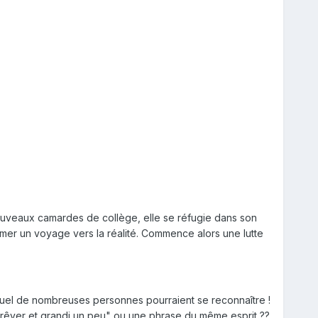
nouveaux camardes de collège, elle se réfugie dans son
tamer un voyage vers la réalité. Commence alors une lutte
equel de nombreuses personnes pourraient se reconnaître !
e rêver et grandi un peu" ou une phrase du même esprit ??