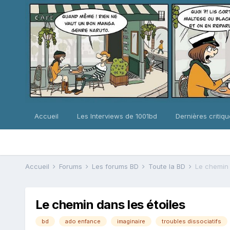
Accueil
Les Interviews de 1001bd
Dernières critiq
Accueil
Forums
Les forums BD
Toute la BD
Le chemin 
Le chemin dans les étoiles
bd
ado enfance
imaginaire
troubles dissociatifs