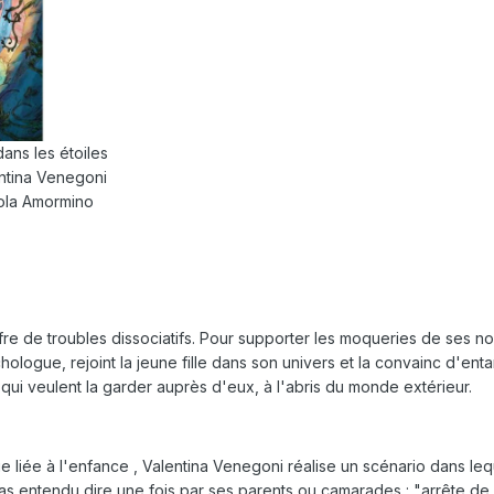
dans les étoiles
entina Venegoni
ola Amormino
ffre de troubles dissociatifs. Pour supporter les moqueries de ses 
chologue, rejoint la jeune fille dans son univers et la convainc d'en
qui veulent la garder auprès d'eux, à l'abris du monde extérieur.
e liée à l'enfance , Valentina Venegoni réalise un scénario dans l
 pas entendu dire une fois par ses parents ou camarades : "arrête d