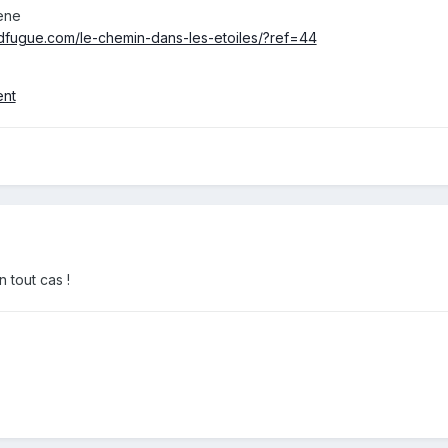
ene
dfugue.com/le-chemin-dans-les-etoiles/?ref=44
ent
 tout cas !