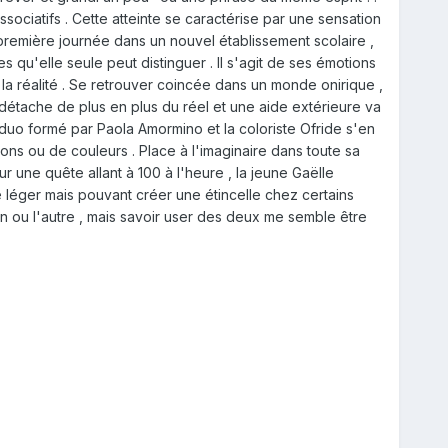
dissociatifs . Cette atteinte se caractérise par une sensation
remière journée dans un nouvel établissement scolaire ,
s qu'elle seule peut distinguer . Il s'agit de ses émotions
 la réalité . Se retrouver coincée dans un monde onirique ,
e détache de plus en plus du réel et une aide extérieure va
 duo formé par Paola Amormino et la coloriste Ofride s'en
ns ou de couleurs . Place à l'imaginaire dans toute sa
 une quête allant à 100 à l'heure , la jeune Gaëlle
ue léger mais pouvant créer une étincelle chez certains
l'un ou l'autre , mais savoir user des deux me semble être