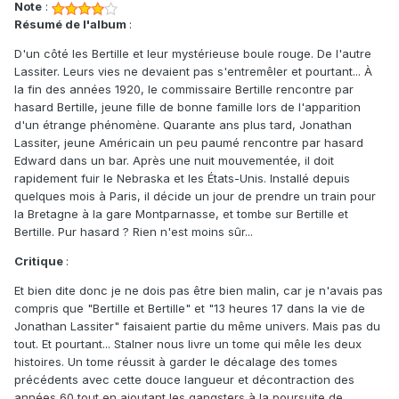
Note
:
Résumé de l'album
:
D'un côté les Bertille et leur mystérieuse boule rouge. De l'autre
Lassiter. Leurs vies ne devaient pas s'entremêler et pourtant... À
la fin des années 1920, le commissaire Bertille rencontre par
hasard Bertille, jeune fille de bonne famille lors de l'apparition
d'un étrange phénomène. Quarante ans plus tard, Jonathan
Lassiter, jeune Américain un peu paumé rencontre par hasard
Edward dans un bar. Après une nuit mouvementée, il doit
rapidement fuir le Nebraska et les États-Unis. Installé depuis
quelques mois à Paris, il décide un jour de prendre un train pour
la Bretagne à la gare Montparnasse, et tombe sur Bertille et
Bertille. Pur hasard ? Rien n'est moins sûr...
Critique
:
Et bien dite donc je ne dois pas être bien malin, car je n'avais pas
compris que "Bertille et Bertille" et "13 heures 17 dans la vie de
Jonathan Lassiter" faisaient partie du même univers. Mais pas du
tout. Et pourtant... Stalner nous livre un tome qui mêle les deux
histoires. Un tome réussit à garder le décalage des tomes
précédents avec cette douce langueur et décontraction des
années 60 tout en ajoutant les gangsters à la poursuite de