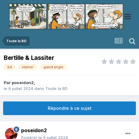
Toute la BD
Bertille & Lassiter
bd
stalner
grand angle
Par
poseidon2
,
le 9 juillet 2024
dans
Toute la BD
Répondre à ce sujet
poseidon2
Posté(e)
le 9 juillet 2024