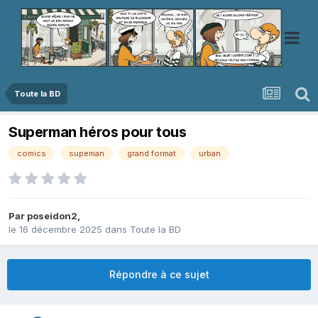
Toute la BD
Superman héros pour tous
comics
supeman
grand format
urban
Par
poseidon2
,
le 16 décembre 2025
dans
Toute la BD
Répondre à ce sujet