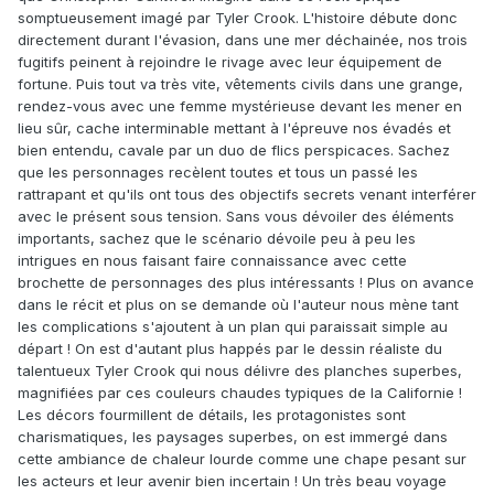
somptueusement imagé par Tyler Crook. L'histoire débute donc
directement durant l'évasion, dans une mer déchainée, nos trois
fugitifs peinent à rejoindre le rivage avec leur équipement de
fortune. Puis tout va très vite, vêtements civils dans une grange,
rendez-vous avec une femme mystérieuse devant les mener en
lieu sûr, cache interminable mettant à l'épreuve nos évadés et
bien entendu, cavale par un duo de flics perspicaces. Sachez
que les personnages recèlent toutes et tous un passé les
rattrapant et qu'ils ont tous des objectifs secrets venant interférer
avec le présent sous tension. Sans vous dévoiler des éléments
importants, sachez que le scénario dévoile peu à peu les
intrigues en nous faisant faire connaissance avec cette
brochette de personnages des plus intéressants ! Plus on avance
dans le récit et plus on se demande où l'auteur nous mène tant
les complications s'ajoutent à un plan qui paraissait simple au
départ ! On est d'autant plus happés par le dessin réaliste du
talentueux Tyler Crook qui nous délivre des planches superbes,
magnifiées par ces couleurs chaudes typiques de la Californie !
Les décors fourmillent de détails, les protagonistes sont
charismatiques, les paysages superbes, on est immergé dans
cette ambiance de chaleur lourde comme une chape pesant sur
les acteurs et leur avenir bien incertain ! Un très beau voyage