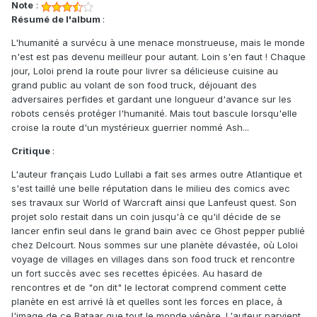
Note
:
Résumé de l'album
:
L'humanité a survécu à une menace monstrueuse, mais le monde
n'est est pas devenu meilleur pour autant. Loin s'en faut ! Chaque
jour, Loloi prend la route pour livrer sa délicieuse cuisine au
grand public au volant de son food truck, déjouant des
adversaires perfides et gardant une longueur d'avance sur les
robots censés protéger l'humanité. Mais tout bascule lorsqu'elle
croise la route d'un mystérieux guerrier nommé Ash...
Critique
:
L'auteur français Ludo Lullabi a fait ses armes outre Atlantique et
s'est taillé une belle réputation dans le milieu des comics avec
ses travaux sur World of Warcraft ainsi que Lanfeust quest. Son
projet solo restait dans un coin jusqu'à ce qu'il décide de se
lancer enfin seul dans le grand bain avec ce Ghost pepper publié
chez Delcourt. Nous sommes sur une planète dévastée, où Loloi
voyage de villages en villages dans son food truck et rencontre
un fort succès avec ses recettes épicées. Au hasard de
rencontres et de "on dit" le lectorat comprend comment cette
planète en est arrivé là et quelles sont les forces en place, à
l'image de ce Bataar que tout le monde vénère. L'auteur parvient