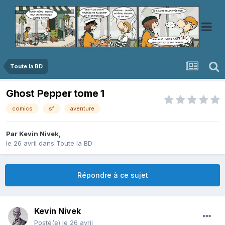
Toute la BD
Ghost Pepper tome 1
comics
sf
aventure
Par
Kevin Nivek
,
le 26 avril
dans
Toute la BD
Répondre à ce sujet
Kevin Nivek
Posté(e)
le 26 avril