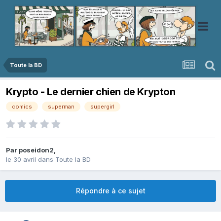
Toute la BD
Krypto - Le dernier chien de Krypton
comics
superman
supergirl
Par
poseidon2
,
le 30 avril
dans
Toute la BD
Répondre à ce sujet