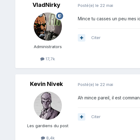
VladNirky
Posté(e)
le 22 mai
Mince tu casses un peu mes idée
Citer
Administrators
17,7k
Kevin Nivek
Posté(e)
le 22 mai
Ah mince pareil, il est comman
Citer
Les gardiens du post
8,4k