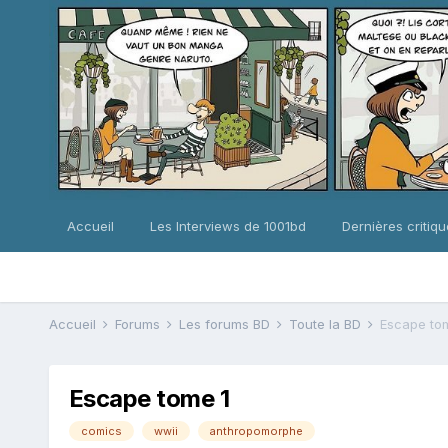
Accueil
Les Interviews de 1001bd
Dernières critiq
Accueil
Forums
Les forums BD
Toute la BD
Escape to
Escape tome 1
comics
wwii
anthropomorphe