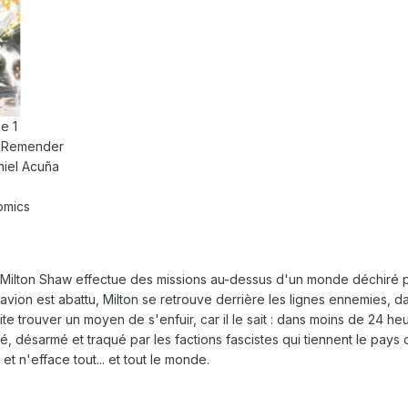
e 1
k Remender
niel Acuña
omics
, Milton Shaw effectue des missions au-dessus d'un monde déchiré p
avion est abattu, Milton se retrouve derrière les lignes ennemies, da
 vite trouver un moyen de s'enfuir, car il le sait : dans moins de 2
essé, désarmé et traqué par les factions fascistes qui tiennent le pa
 n'efface tout... et tout le monde.