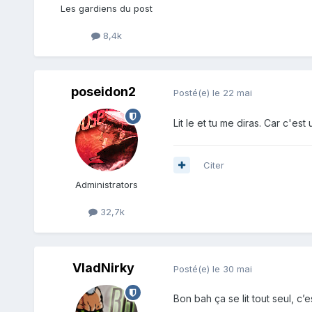
Les gardiens du post
8,4k
poseidon2
Posté(e)
le 22 mai
Lit le et tu me diras. Car c'e
Citer
Administrators
32,7k
VladNirky
Posté(e)
le 30 mai
Bon bah ça se lit tout seul, c’e