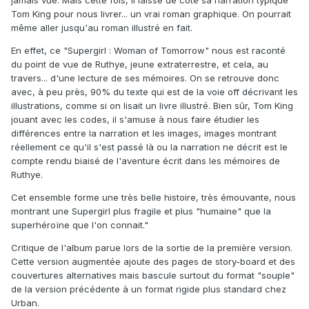
jamais vue. Mais cette fois, il laisse de côté sa narration typique
Tom King pour nous livrer... un vrai roman graphique. On pourrait
même aller jusqu'au roman illustré en fait.
En effet, ce "Supergirl : Woman of Tomorrow" nous est raconté
du point de vue de Ruthye, jeune extraterrestre, et cela, au
travers... d'une lecture de ses mémoires. On se retrouve donc
avec, à peu près, 90% du texte qui est de la voie off décrivant les
illustrations, comme si on lisait un livre illustré. Bien sûr, Tom King
jouant avec les codes, il s'amuse à nous faire étudier les
différences entre la narration et les images, images montrant
réellement ce qu'il s'est passé là ou la narration ne décrit est le
compte rendu biaisé de l'aventure écrit dans les mémoires de
Ruthye.
Cet ensemble forme une très belle histoire, très émouvante, nous
montrant une Supergirl plus fragile et plus "humaine" que la
superhéroïne que l'on connait."
Critique de l'album parue lors de la sortie de la première version.
Cette version augmentée ajoute des pages de story-board et des
couvertures alternatives mais bascule surtout du format "souple"
de la version précédente à un format rigide plus standard chez
Urban.