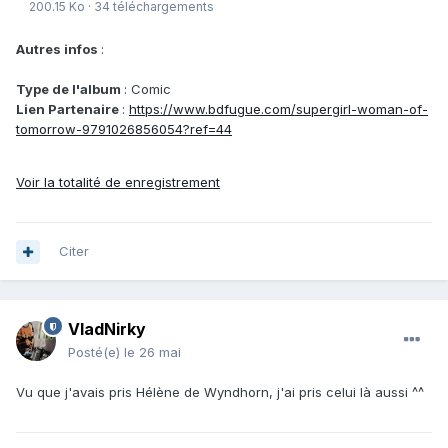
200.15 Ko
·
34 téléchargements
Autres infos
:
Type de l'album
: Comic
Lien Partenaire
:
https://www.bdfugue.com/supergirl-woman-of-
tomorrow-9791026856054?ref=44
Voir la totalité de enregistrement
Citer
VladNirky
Posté(e)
le 26 mai
Vu que j'avais pris Hélène de Wyndhorn, j'ai pris celui là aussi ^^