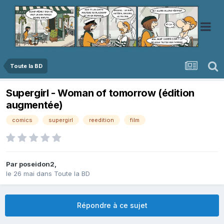
Toute la BD
Supergirl - Woman of tomorrow (édition
augmentée)
comics
supergirl
reedition
film
Par
poseidon2
,
le 26 mai
dans
Toute la BD
Répondre à ce sujet