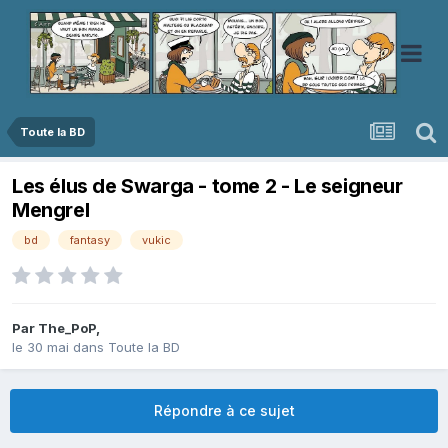
Toute la BD
Les élus de Swarga - tome 2 - Le seigneur
Mengrel
bd
fantasy
vukic
Par
The_PoP
,
le 30 mai
dans
Toute la BD
Répondre à ce sujet