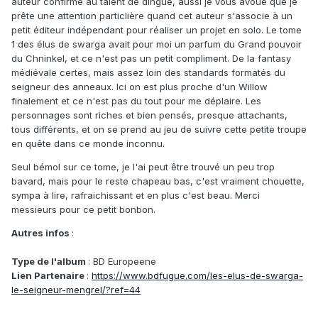
auteur confirmé au talent de dingue, aussi je vous avoue que je
prête une attention particlière quand cet auteur s'associe à un
petit éditeur indépendant pour réaliser un projet en solo. Le tome
1 des élus de swarga avait pour moi un parfum du Grand pouvoir
du Chninkel, et ce n'est pas un petit compliment. De la fantasy
médiévale certes, mais assez loin des standards formatés du
seigneur des anneaux. Ici on est plus proche d'un Willow
finalement et ce n'est pas du tout pour me déplaire. Les
personnages sont riches et bien pensés, presque attachants,
tous différents, et on se prend au jeu de suivre cette petite troupe
en quête dans ce monde inconnu.
Seul bémol sur ce tome, je l'ai peut être trouvé un peu trop
bavard, mais pour le reste chapeau bas, c'est vraiment chouette,
sympa à lire, rafraichissant et en plus c'est beau. Merci
messieurs pour ce petit bonbon.
Autres infos
:
Type de l'album
: BD Europeene
Lien Partenaire
:
https://www.bdfugue.com/les-elus-de-swarga-
le-seigneur-mengrel/?ref=44