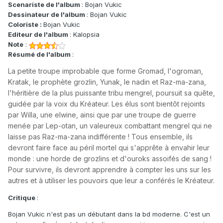
Scenariste de l'album
: Bojan Vukic
Dessinateur de l'album
: Bojan Vukic
Coloriste :
Bojan Vukic
Editeur de l'album
: Kalopsia
Note
:
Résumé de l'album
:
La petite troupe improbable que forme Gromad, l'ogroman,
Kratak, le prophète grozlin, Yunak, le nadin et Raz-ma-zana,
l'héritière de la plus puissante tribu mengrel, poursuit sa quête,
guidée par la voix du Kréateur. Les élus sont bientôt rejoints
par Willa, une elwine, ainsi que par une troupe de guerre
menée par Lep-otan, un valeureux combattant mengrel qui ne
laisse pas Raz-ma-zana indifférente ! Tous ensemble, ils
devront faire face au péril mortel qui s'apprête à envahir leur
monde : une horde de grozlins et d'ouroks assoifés de sang !
Pour survivre, ils devront apprendre à compter les uns sur les
autres et à utiliser les pouvoirs que leur a conférés le Kréateur.
Critique
:
Bojan Vukic n'est pas un débutant dans la bd moderne. C'est un