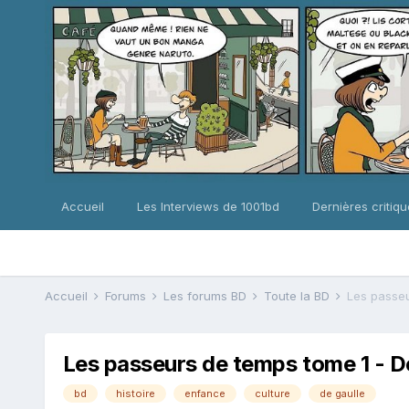
Accueil
Les Interviews de 1001bd
Dernières critiq
Accueil
Forums
Les forums BD
Toute la BD
Les passeu
Les passeurs de temps tome 1 - De 
bd
histoire
enfance
culture
de gaulle