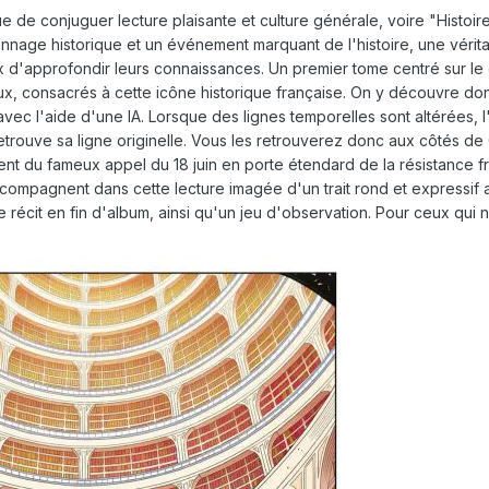
e de conjuguer lecture plaisante et culture générale, voire "Histoi
nnage historique et un événement marquant de l'histoire, une vérita
x d'approfondir leurs connaissances. Un premier tome centré sur le 
ux, consacrés à cette icône historique française. On y découvre don
c l'aide d'une IA. Lorsque des lignes temporelles sont altérées, l'IA
 retrouve sa ligne originelle. Vous les retrouverez donc aux côtés de
t du fameux appel du 18 juin en porte étendard de la résistance fra
ompagnent dans cette lecture imagée d'un trait rond et expressif 
e récit en fin d'album, ainsi qu'un jeu d'observation. Pour ceux qui