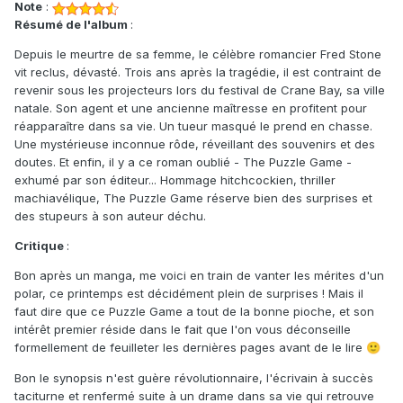
Note
:
Résumé de l'album
:
Depuis le meurtre de sa femme, le célèbre romancier Fred Stone
vit reclus, dévasté. Trois ans après la tragédie, il est contraint de
revenir sous les projecteurs lors du festival de Crane Bay, sa ville
natale. Son agent et une ancienne maîtresse en profitent pour
réapparaître dans sa vie. Un tueur masqué le prend en chasse.
Une mystérieuse inconnue rôde, réveillant des souvenirs et des
doutes. Et enfin, il y a ce roman oublié - The Puzzle Game -
exhumé par son éditeur... Hommage hitchcockien, thriller
machiavélique, The Puzzle Game réserve bien des surprises et
des stupeurs à son auteur déchu.
Critique
:
Bon après un manga, me voici en train de vanter les mérites d'un
polar, ce printemps est décidément plein de surprises ! Mais il
faut dire que ce Puzzle Game a tout de la bonne pioche, et son
intérêt premier réside dans le fait que l'on vous déconseille
formellement de feuilleter les dernières pages avant de le lire
🙂
Bon le synopsis n'est guère révolutionnaire, l'écrivain à succès
taciturne et renfermé suite à un drame dans sa vie qui retrouve