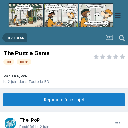
Toute la BD
The Puzzle Game
bd
polar
Par
The_PoP
,
le 2 juin
dans
Toute la BD
Répondre à ce sujet
The_PoP
Posté(e)
le 2 juin