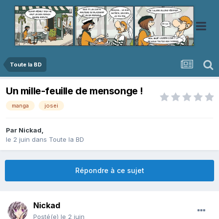
Toute la BD
Un mille-feuille de mensonge !
manga
josei
Par
Nickad
,
le 2 juin
dans
Toute la BD
Répondre à ce sujet
Nickad
Posté(e)
le 2 juin