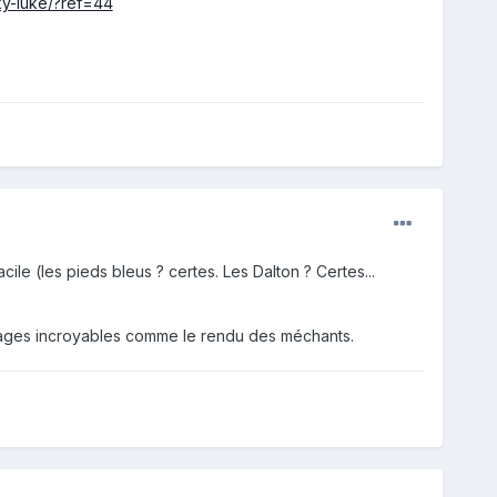
y-luke/?ref=44
acile (les pieds bleus ? certes. Les Dalton ? Certes...
ssages incroyables comme le rendu des méchants.