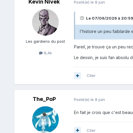
Kevin Nivek
Posté(e)
le 8 juin
Le 07/06/2026 à 20:5
l'histoire un peu faiblarde 
Les gardiens du post
Pareil, je trouve ça un peu re
8,4k
Le dessin, je suis fan absol
Citer
The_PoP
Posté(e)
le 8 juin
En fait je crois que c'est bea
Citer