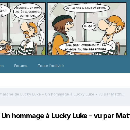
ues
Forums
Toute l’activité
La longue marche de Lucky Luke - Un hommage à Lucky Luke - vu par Matthieu Bonhomme - Tome 3
- Un hommage à Lucky Luke - vu par Ma