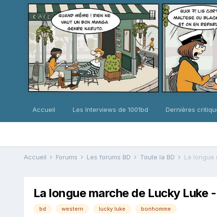
Accueil
Les Interviews de 1001bd
Dernières critiq
Accueil
Forums
Les forums BD
Toute la BD
La longue marche de Lucky Luke 
bd
western
lucky luke
bonhomme