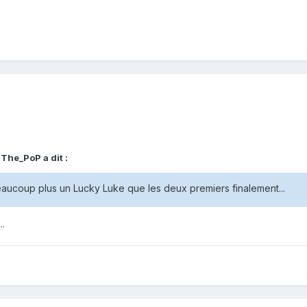
,
The_PoP
a dit :
beaucoup plus un Lucky Luke que les deux premiers finalement...
.