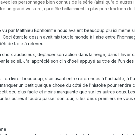
avec les personnages bien connus de la série (ainsi qu'à d'autres is
offre un grand western, qui mêle brillamment la plus pure tradition d
vu par Matthieu Bonhomme nous avaient beaucoup plu ici même si tou
 Ceci étant le dessin avait mis tout le monde à l'aise entre l'homm
fi de taille à relever.
 choix audacieux, déplacer son action dans la neige, dans l'hiver 
r le soleil. J'ai apprécié son clin d'oeil appuyé au titre de l'un des
ous en livrer beaucoup, s'amusant entre références à l'actualité, à 
manquer un petit quelque chose du côté de l'histoire pour rendre 
n petit peu plus facile et moins marquante que sur les autres opus.
r les autres il faudra passer son tour, si les deux premiers ne vous 
ene