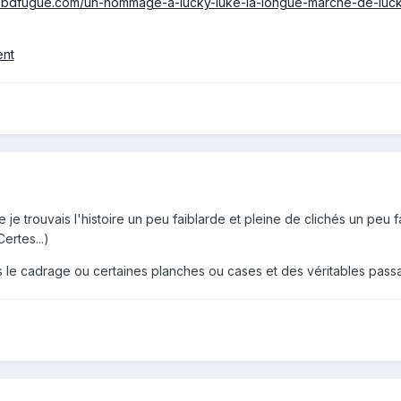
w.bdfugue.com/un-hommage-a-lucky-luke-la-longue-marche-de-luck
ent
ue je trouvais l'histoire un peu faiblarde et pleine de clichés un peu f
ertes...)
ns le cadrage ou certaines planches ou cases et des véritables pa