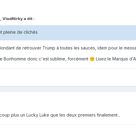
9,
VladNirky
a dit :
et pleine de clichés
dondant de retrouver Trump à toutes les sauces, idem pour le message 
u de Bonhomme donc c'est sublime, forcément
Lisez le Marquis d'A
🙂
ucoup plus un Lucky Luke que les deux premiers finalement...