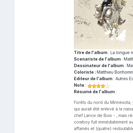
Titre de l'album
: La longue
Scenariste de l'album
: Mat
Dessinateur de l'album
: M
Coloriste :
Matthieu Bonhom
Editeur de l'album
: Autres E
Note
:
Résumé de l'album
:
Forêts du nord du Minnesota, 
qui aurait été enlevé à la nai
chef Lance de Bois - , mais réa
cowboy fuit immédiatement av
affamés et (quatre) redoutab