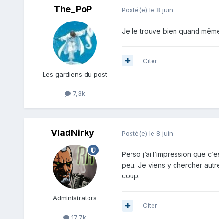
The_PoP
Posté(e)
le 8 juin
Je le trouve bien quand même
Citer
Les gardiens du post
7,3k
VladNirky
Posté(e)
le 8 juin
Perso j’ai l’impression que c
peu. Je viens y chercher autre
coup.
Administrators
Citer
17,7k