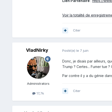
Lien Partenaire
:
https://ww
Voir la totalité de enregistrem
Citer
VladNirky
Posté(e)
le 7 juin
Donc, je disais par ailleurs, q
Trump ? Certes... Fumer tue ? C
Par contre il y a du génie da
Administrators
Citer
17,7k