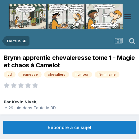
Toute la BD
Brynn apprentie chevaleresse tome 1 - Magie
et chaos à Camelot
bd
jeunesse
chevaliers
humour
féminisme
Par
Kevin Nivek
,
le 29 juin
dans
Toute la BD
Répondre à ce sujet