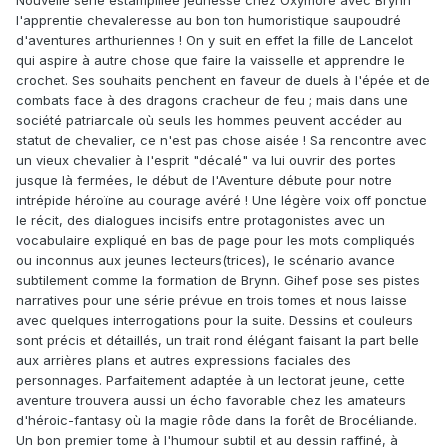
Nouvelle série estampillée jeunesse chez Oxymore avec Brynn
l'apprentie chevaleresse au bon ton humoristique saupoudré
d'aventures arthuriennes ! On y suit en effet la fille de Lancelot
qui aspire à autre chose que faire la vaisselle et apprendre le
crochet. Ses souhaits penchent en faveur de duels à l'épée et de
combats face à des dragons cracheur de feu ; mais dans une
société patriarcale où seuls les hommes peuvent accéder au
statut de chevalier, ce n'est pas chose aisée ! Sa rencontre avec
un vieux chevalier à l'esprit "décalé" va lui ouvrir des portes
jusque là fermées, le début de l'Aventure débute pour notre
intrépide héroïne au courage avéré ! Une légère voix off ponctue
le récit, des dialogues incisifs entre protagonistes avec un
vocabulaire expliqué en bas de page pour les mots compliqués
ou inconnus aux jeunes lecteurs(trices), le scénario avance
subtilement comme la formation de Brynn. Gihef pose ses pistes
narratives pour une série prévue en trois tomes et nous laisse
avec quelques interrogations pour la suite. Dessins et couleurs
sont précis et détaillés, un trait rond élégant faisant la part belle
aux arrières plans et autres expressions faciales des
personnages. Parfaitement adaptée à un lectorat jeune, cette
aventure trouvera aussi un écho favorable chez les amateurs
d'héroic-fantasy où la magie rôde dans la forêt de Brocéliande.
Un bon premier tome à l'humour subtil et au dessin raffiné, à