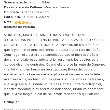
Scenariste de l'album
: Gihef
Dessinateur de l'album
: Morgann Tanco
Coloriste :
Arianna Consonni
Editeur de l'album
: Oxymore
Note
:
Résumé de l'album
:
MONSTRES, MAGIE ET HANNETONS VORACES... TANT
D'OCCASIONS POUR BRYNN DE PROUVER SA VALEUR AUPRÈS DES
CHEVALIERS DE LA TABLE RONDE. À Camelot, on s'attend à ce
que Brynn, treize ans, apprenne la couture, pas l'art de l'épée.
Dommage : elle est fille de Lancelot du Lac et bien décidée à
devenir chevaleresse, même si le règlement, les adultes et la
logique disent le contraire. Quand elle croise la route de Dagonet
« le Fol », ancien héros un peu cabossé, Brynn découvre un
entraînement fait de vaisselle explosée et de seaux sur la tête.
Avec ses amis, un faux nom de guerre et une armure de travers,
elle se glisse à la Grande Joute des Cadets. Entre rival trop fier,
monstre mécanique et secret de naissance, Brynn va apprendre
que la vraie magie, c'est de ne jamais renoncer à qui l'on est.
Critique
: