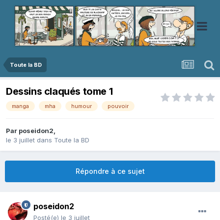
Toute la BD
Dessins claqués tome 1
manga
mha
humour
pouvoir
Par
poseidon2
,
le 3 juillet
dans
Toute la BD
Répondre à ce sujet
poseidon2
Posté(e)
le 3 juillet