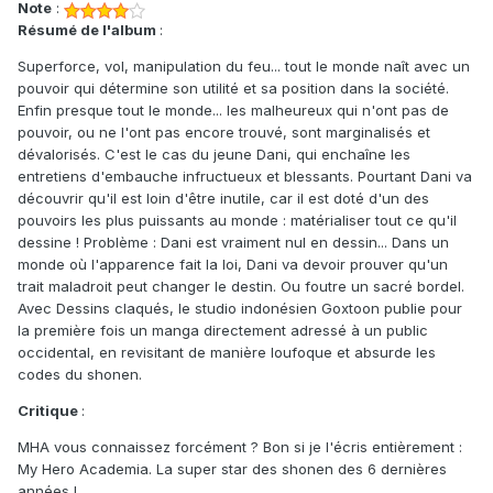
Note
:
Résumé de l'album
:
Superforce, vol, manipulation du feu... tout le monde naît avec un
pouvoir qui détermine son utilité et sa position dans la société.
Enfin presque tout le monde... les malheureux qui n'ont pas de
pouvoir, ou ne l'ont pas encore trouvé, sont marginalisés et
dévalorisés. C'est le cas du jeune Dani, qui enchaîne les
entretiens d'embauche infructueux et blessants. Pourtant Dani va
découvrir qu'il est loin d'être inutile, car il est doté d'un des
pouvoirs les plus puissants au monde : matérialiser tout ce qu'il
dessine ! Problème : Dani est vraiment nul en dessin... Dans un
monde où l'apparence fait la loi, Dani va devoir prouver qu'un
trait maladroit peut changer le destin. Ou foutre un sacré bordel.
Avec Dessins claqués, le studio indonésien Goxtoon publie pour
la première fois un manga directement adressé à un public
occidental, en revisitant de manière loufoque et absurde les
codes du shonen.
Critique
:
MHA vous connaissez forcément ? Bon si je l'écris entièrement :
My Hero Academia. La super star des shonen des 6 dernières
années !