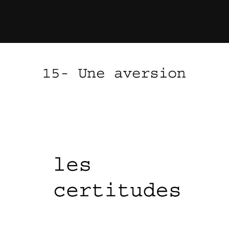
15 Une aversion.jpg
Par
poseidon2