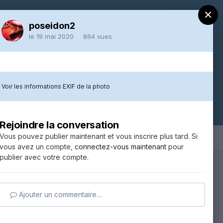
×
poseidon2
le 19 mai 2020
864 vues
S’inscrire
Utilisateur existant ? Connexion
Voir les informations EXIF de la photo
Rejoindre la conversation
Vous pouvez publier maintenant et vous inscrire plus tard. Si
vous avez un compte,
connectez-vous maintenant
pour
publier avec votre compte.
Toute l’activité
Ajouter un commentaire…