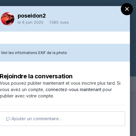
×
poseidon2
le 8 juin 2020
1 585 vues
S’inscrire
Utilisateur existant ? Connexion
Voir les informations EXIF de la photo
Rejoindre la conversation
Vous pouvez publier maintenant et vous inscrire plus tard. Si
vous avez un compte,
connectez-vous maintenant
pour
publier avec votre compte.
Toute l’activité
Ajouter un commentaire…