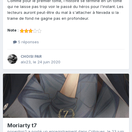
Comme pour le premier tome, l'histoire se termine en un tome
qui ne laisse pas trop voir le passé du héros pour l'instant. Les
lecteurs auront peut-être du mal à s'attacher à Nevada si la
trame de fond ne gagne pas en profondeur.
Note
:
5 réponses
CHOISI PAR
alx23
,
le 24 juin 2020
Moriarty t7
poseidon2
a posté un enregistrement dans
Critiques
,
le 23 juin