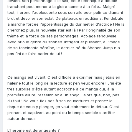
devient son personnage. Il le sait, cette technique à double
tranchant peut mener à la gloire comme à la folie... Malgré
tout, il prend l'adolescente sous son aile pour polir ce diamant
brut et dévoiler son éclat. De plateaux en auditions, Kei débute
à marche forcée l'apprentissage du dur métier d'actrice ! Ne la
cherchez plus, la nouvelle star est là ! Par l'originalité de son
thème et la force de ses personnages, Act-age renouvelle
avec brio le genre du shonen. Intrigant et puissant, à l'image
de sa fascinante héroïne, le dernier-né du Shonen Jump n'a
pas fini de faire parler de lui !
Ce manga est vivant. C'est difficile à exprimer mais j'étais en
haleine tout le long de la lecture et j'en veux encore ! J'ai été
très surprise d'être autant accroché à ce manga qui, à la
première allure, ressemblait à un shojo... alors que, non, pas
du tout ! Ne vous fiez pas à ses couvertures et prenez le
risque de vous y plonger, ça vaut clairement le détour. C'est
prenant et captivant au point ou le temps semble s'arrêter
autour de nous.
L'héroïne est dérangeante ?