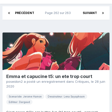
PRÉCÉDENT
Page 262 sur 263
SUIVANT
Emma et capucine t5: un ete trop court
poseidon2
a posté un enregistrement dans
Critiques
,
le 28 juin
2020
Scenariste: Jerome Hamon
Dessinateur: Lena Sayaphoum
Editeur: Dargaud
C'est assez drôle car le titre "un été trop court"... convient