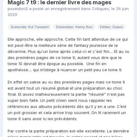
Magic 7 t9 : le dernier livre des mages
poseidon2
a posté un enregistrement dans
Critiques
,
le 26 juin
2020
Scenariste: Kid Toussaint
Dessinateur: Kenny Ruiz
Editeur: Dupuis
Elle approche, elle approche. Cette fin tant attendue de ce qui
est peut-être la meilleure série de fantasy jeunesse de la
décennie. Plus qu'un tome après celui-ci et c'est fini.... Et au vu
des premières pages de ce tome 9, autant vous dire que le
tome 10 devrait être épique au possible. Une fin en
apothéose.... qui m’oblige à nuancer un petit peu ce tome 9.
En effet on salive au vu des premières pages mais ce tome 9
est avant tout un résumé global et une préparation au choc
final. Et assez malheureusement la partie "résumé" n'est pas
super bien faite. Un petit chien vient nous rappeler les
références aux albums précédents dès qu'il y en a une. C’est
un poil grossier et cela arrive trop souvent. On lit rarement un
tome 9 sans avoir lu les précédents.
Par contre la partie préparation est-elle excellente. La dernière