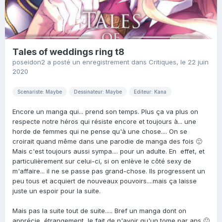
Tales of weddings ring t8
poseidon2
a posté un enregistrement dans
Critiques
,
le 22 juin
2020
Scenariste: Maybe
Dessinateur: Maybe
Editeur: Kana
Encore un manga qui... prend son temps. Plus ça va plus on
respecte notre héros qui résiste encore et toujours à... une
horde de femmes qui ne pense qu'à une chose.... On se
croirait quand même dans une parodie de manga des fois 🙂
Mais c'est toujours aussi sympa.... pour un adulte. En effet, et
particulièrement sur celui-ci, si on enlève le côté sexy de
m'affaire... il ne se passe pas grand-chose. Ils progressent un
peu tous et acquiert de nouveaux pouvoirs....mais ça laisse
juste un espoir pour la suite.
Mais pas la suite tout de suite..... Bref un manga dont on
apprécie, étrangement, le fait de n'avoir qu'un tome par ans 🙂